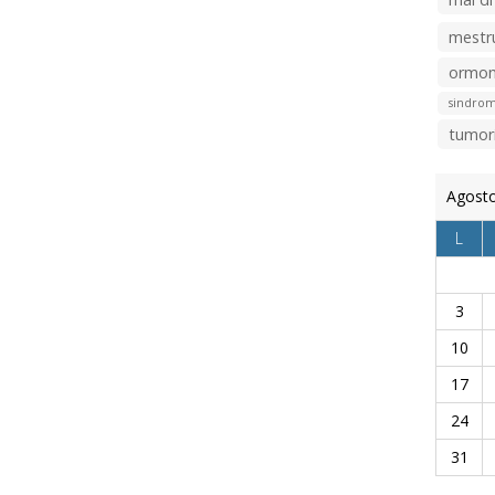
mestr
ormon
sindrom
tumor
Agost
L
3
10
17
24
31