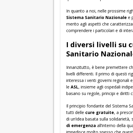
In quanto a noi, nelle prossime righe
Sistema Sanitario Nazionale
e p
merito agli aspetti che caratterizz
comprendere i particolari e di inte
I diversi livelli su 
Sanitario Nazional
Innanzitutto, è bene premettere che
livelli differenti. Il primo di questi r
interessa i venti governi regionali e,
le
ASL
, insieme agli ospedali indipe
basano su regole, principi e diritti
Il principio fondante del Sistema San
tutti delle
cure gratuite
, a presci
di un’idea basata sulla solidarietà, s
di emergenza
all’interno della qu
impedisce molto spesso che questi 