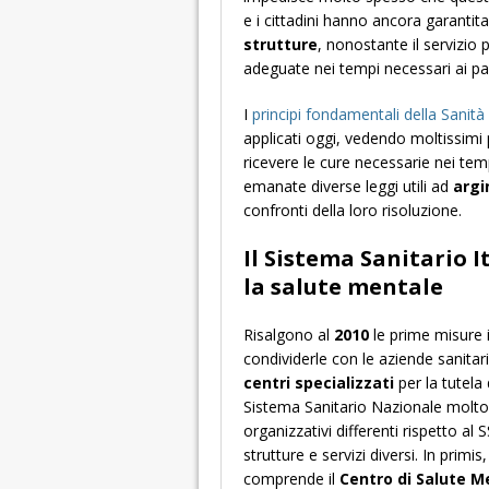
e i cittadini hanno ancora garantita 
strutture
, nonostante il servizio 
adeguate nei tempi necessari ai paz
I
principi fondamentali della Sanità 
applicati oggi, vedendo moltissimi 
ricevere le cure necessarie nei te
emanate diverse leggi utili ad
argi
confronti della loro risoluzione.
Il Sistema Sanitario I
la salute mentale
Risalgono al
2010
le prime misure i
condividerle con le aziende sanitar
centri specializzati
per la tutela 
Sistema Sanitario Nazionale molto 
organizzativi differenti rispetto al S
strutture e servizi diversi. In primis, 
comprende il
Centro di Salute M