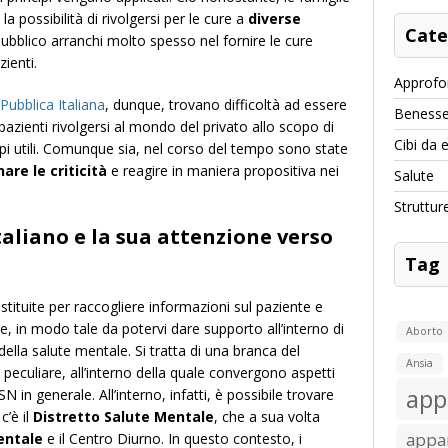
la possibilità di rivolgersi per le cure a
diverse
Cate
pubblico arranchi molto spesso nel fornire le cure
ienti.
Approfo
Pubblica Italiana
, dunque, trovano difficoltà ad essere
Benesse
pazienti rivolgersi al mondo del privato allo scopo di
Cibi da 
mpi utili. Comunque sia, nel corso del tempo sono state
nare le criticità
e reagire in maniera propositiva nei
Salute
Struttur
taliano e la sua attenzione verso
Tag
stituite per raccogliere informazioni sul paziente e
ie, in modo tale da potervi dare supporto all’interno di
Aborto
della salute mentale. Si tratta di una branca del
Ansia
peculiare, all’interno della quale convergono aspetti
app
SN in generale. All’interno, infatti, è possibile trovare
c’è il
Distretto Salute Mentale
, che a sua volta
appar
entale
e il Centro Diurno. In questo contesto, i