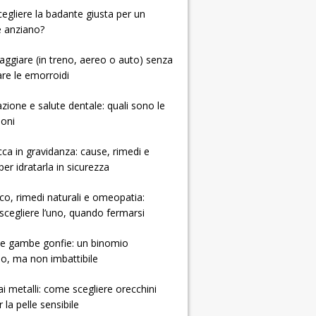
 scegliere la badante giusta per un
e anziano?
ggiare (in treno, aereo o auto) senza
re le emorroidi
zione e salute dentale: quali sono le
ioni
cca in gravidanza: cause, rimedi e
per idratarla in sicurezza
ico, rimedi naturali e omeopatia:
cegliere l’uno, quando fermarsi
e e gambe gonfie: un binomio
so, ma non imbattibile
 ai metalli: come scegliere orecchini
r la pelle sensibile