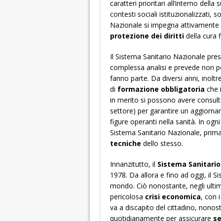
caratteri prioritari all’interno dell
contesti sociali istituzionalizzati, s
Nazionale si impegna attivamente gi
protezione dei diritti
della cura f
Il Sistema Sanitario Nazionale prese
complessa analisi e prevede non po
fanno parte. Da diversi anni, inoltr
di
formazione obbligatoria
che i
in merito si possono avere consul
settore) per garantire un aggiorna
figure operanti nella sanità. In ogni
Sistema Sanitario Nazionale, prima
tecniche
dello stesso.
Innanzitutto, il
Sistema Sanitario
1978. Da allora e fino ad oggi, il Si
mondo. Ciò nonostante, negli ultimi
pericolosa
crisi economica
, con 
va a discapito del cittadino, nonos
quotidianamente per assicurare
se