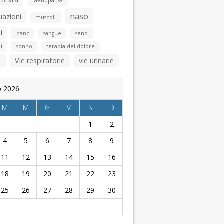
Menopausa
naso
uazioni
muscoli
i
panc
sangue
seno
i
sonno
terapia del dolore
i
Vie respiratorie
vie urinarie
o 2026
M
M
G
V
S
D
1
2
4
5
6
7
8
9
11
12
13
14
15
16
18
19
20
21
22
23
25
26
27
28
29
30