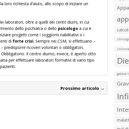
a loro richiesta d’aiuto, allo scopo di iniziare un
Appar
app
aboratori, oltre a quelli dei centri diurni, in cui
erimento dello psichiatra o dello
psicologo
a cui è
calcoli
iziare progetti come i soggiorni riabilitativi o i
chirurgi
enti di
forte crisi
. Sempre nei CSM, si effettuano –
 – predisporre ricoveri volontari o obbligatori,
colonna
 Obbligatorio. Il centro diurno, invece, è aperto otto
Die
mana per effettuare laboratori formativi di vario tipo
pazienti.
gabbia 
Grav
Prossimo articolo →
Inf
Inte
malatt
mal di