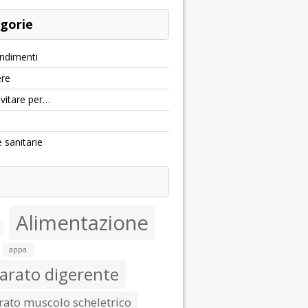
gorie
ndimenti
re
evitare per…
e sanitarie
Alimentazione
appa
arato digerente
ato muscolo scheletrico