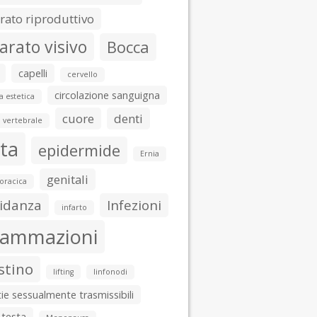
ato riproduttivo
arato visivo
Bocca
capelli
cervello
circolazione sanguigna
a estetica
cuore
denti
 vertebrale
ta
epidermide
Ernia
genitali
toracica
idanza
Infezioni
infarto
iammazioni
stino
lifting
linfonodi
ie sessualmente trasmissibili
 testa