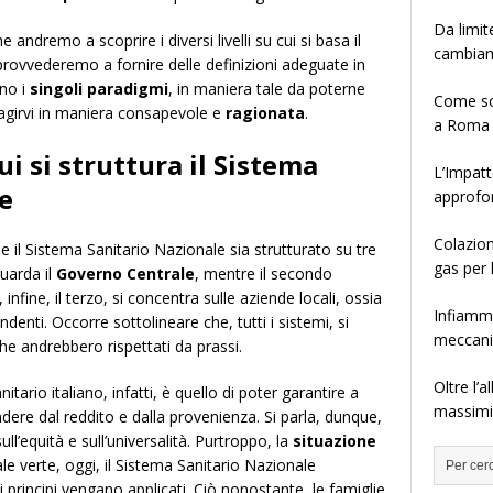
Da limit
 andremo a scoprire i diversi livelli su cui si basa il
cambia
rovvederemo a fornire delle definizioni adeguate in
ano i
singoli paradigmi
, in maniera tale da poterne
Come sce
ragirvi in maniera consapevole e
ragionata
.
a Roma
cui si struttura il Sistema
L’Impatt
e
approfo
Colazion
 il Sistema Sanitario Nazionale sia strutturato su tre
gas per 
iguarda il
Governo Centrale
, mentre il secondo
 infine, il terzo, si concentra sulle aziende locali, ossia
Infiamma
ndenti. Occorre sottolineare che, tutti i sistemi, si
meccanis
 che andrebbero rispettati da prassi.
Oltre l’
itario italiano, infatti, è quello di poter garantire a
massimiz
ndere dal reddito e dalla provenienza. Si parla, dunque,
ull’equità e sull’universalità. Purtroppo, la
situazione
ale verte, oggi, il Sistema Sanitario Nazionale
principi vengano applicati. Ciò nonostante, le famiglie