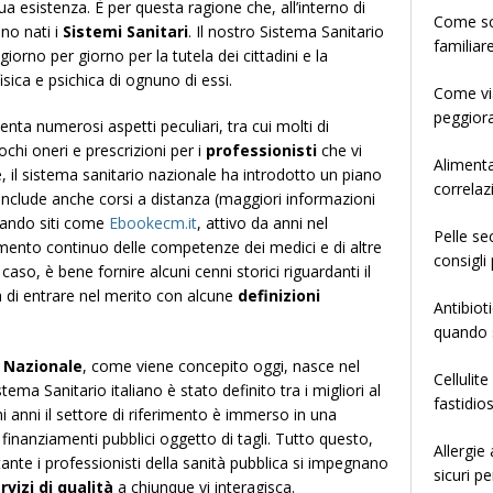
a sua esistenza. È per questa ragione che, all’interno di
­­­­­Come
ono nati i
Sistemi Sanitari
. Il nostro Sistema Sanitario
familiar
orno per giorno per la tutela dei cittadini e la
isica e psichica di ognuno di essi.
Come via
peggiora
nta numerosi aspetti peculiari, tra cui molti di
chi oneri e prescrizioni per i
professionisti
che vi
Alimenta
e, il sistema sanitario nazionale ha introdotto un piano
correlaz
nclude anche corsi a distanza (maggiori informazioni
tando siti come
Ebookecm.it
, attivo da anni nel
Pelle se
mento continuo delle competenze dei medici e di altre
consigli 
 caso, è bene fornire alcuni cenni storici riguardanti il
 di entrare nel merito con alcune
definizioni
Antibiot
quando s
 Nazionale
, come viene concepito oggi, nasce nel
Cellulit
stema Sanitario italiano è stato definito tra i migliori al
fastidio
 anni il settore di riferimento è immerso in una
i finanziamenti pubblici oggetto di tagli. Tutto questo,
Allergie
tante i professionisti della sanità pubblica si impegnano
sicuri pe
rvizi di qualità
a chiunque vi interagisca.