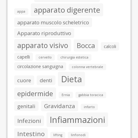
apparato digerente
appa
apparato muscolo scheletrico
Apparato riproduttivo
apparato visivo
Bocca
calcoli
capelli
cervello
chirurgia estetica
circolazione sanguigna
colonna vertebrale
Dieta
cuore
denti
epidermide
Ernia
gabbia toracica
Gravidanza
genitali
infarto
Infiammazioni
Infezioni
Intestino
lifting
linfonodi