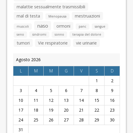
malattie sessualmente trasmissibili
mal di testa
mestruazioni
Menopausa
naso
ormoni
muscoli
panc
sangue
seno
sindromi
sonno
terapia del dolore
tumori
Vie respiratorie
vie urinarie
Agosto 2026
L
M
M
G
V
S
D
1
2
3
4
5
6
7
8
9
10
11
12
13
14
15
16
17
18
19
20
21
22
23
24
25
26
27
28
29
30
31