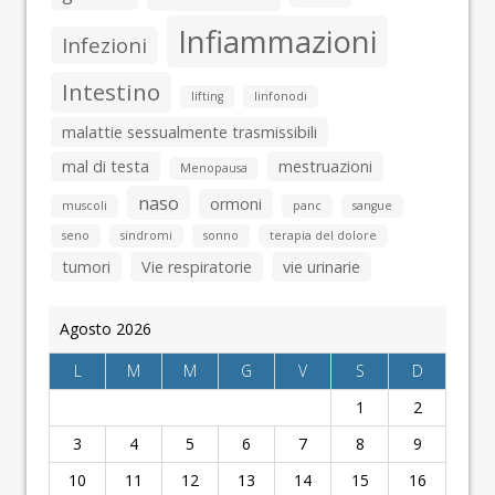
Infiammazioni
Infezioni
Intestino
lifting
linfonodi
malattie sessualmente trasmissibili
mal di testa
mestruazioni
Menopausa
naso
ormoni
muscoli
panc
sangue
seno
sindromi
sonno
terapia del dolore
tumori
Vie respiratorie
vie urinarie
Agosto 2026
L
M
M
G
V
S
D
1
2
3
4
5
6
7
8
9
10
11
12
13
14
15
16