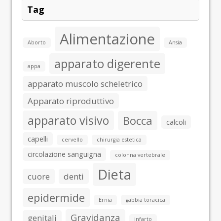
Tag
Alimentazione
Aborto
Ansia
apparato digerente
appa
apparato muscolo scheletrico
Apparato riproduttivo
apparato visivo
Bocca
calcoli
capelli
cervello
chirurgia estetica
circolazione sanguigna
colonna vertebrale
Dieta
cuore
denti
epidermide
Ernia
gabbia toracica
Gravidanza
genitali
infarto