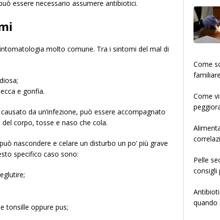
 può essere necessario assumere antibiotici.
omi
 sintomatologia molto comune. Tra i sintomi del mal di
­­­­­Come
familiar
diosa;
secca e gonfia.
Come via
peggiora
 causato da un’infezione, può essere accompagnato
ri del corpo, tosse e naso che cola.
Alimenta
correlaz
la può nascondere e celare un disturbo un po’ più grave
questo specifico caso sono:
Pelle se
consigli 
eglutire;
Antibiot
quando s
e tonsille oppure pus;