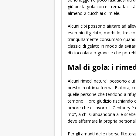
giù per la gola con estrema facilit
almeno 2 cucchiai di miele.
Alcuni cibi possono aiutare ad allevi
esempio il gelato, morbido, fresc
tranquillamente consumato quando si
classici di gelato in modo da evitar
di cioccolata o granelle che potrebb
Mal di gola: i rime
Alcuni rimedi naturali possono aiut
presto in ottima forma. E allora, co
quelle persone che tendono a rifugia
temono il loro giudizio rischiando d
amore che di lavoro. Il Centaury è 
“no”, a chi si abbandona alle scelte 
deve affermare la propria personalit
Per gli amanti delle risorse fitoter