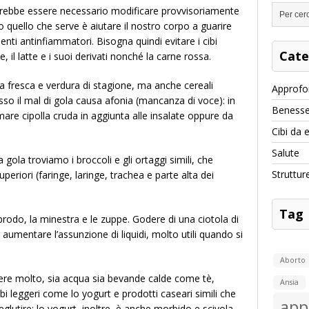
otrebbe essere necessario modificare provvisoriamente
o quello che serve è aiutare il nostro corpo a guarire
menti antinfiammatori. Bisogna quindi evitare i cibi
Cate
 il latte e i suoi derivati nonché la carne rossa.
tta fresca e verdura di stagione, ma anche cereali
Approfo
esso il mal di gola causa afonia (mancanza di voce): in
Benesse
re cipolla cruda in aggiunta alle insalate oppure da
Cibi da 
Salute
lla gola troviamo i broccoli e gli ortaggi simili, che
Struttur
eriori (faringe, laringe, trachea e parte alta dei
Tag
l brodo, la minestra e le zuppe. Godere di una ciotola di
umentare l’assunzione di liquidi, molto utili quando si
Aborto
ere molto, sia acqua sia bevande calde come tè,
Ansia
cibi leggeri come lo yogurt e prodotti caseari simili che
app
eglutire: lo yogurt, inoltre, è anche morbido e scivola