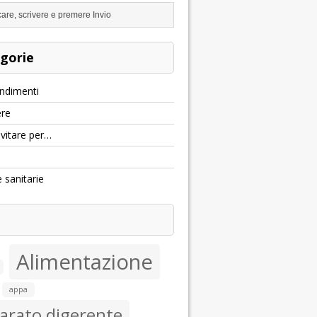
gorie
ndimenti
re
evitare per…
e sanitarie
Alimentazione
appa
arato digerente