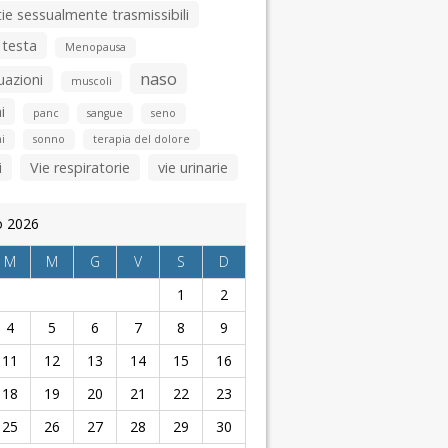
ie sessualmente trasmissibili
 testa
Menopausa
naso
uazioni
muscoli
i
panc
sangue
seno
i
sonno
terapia del dolore
i
Vie respiratorie
vie urinarie
o 2026
M
M
G
V
S
D
1
2
4
5
6
7
8
9
11
12
13
14
15
16
18
19
20
21
22
23
25
26
27
28
29
30