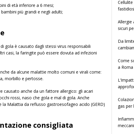
Cellulit
ini di età inferiore a 6 mesi;
fastidio
i bambini più grandi e negli adulti;
Allergie
sicuri pe
se
Da limit
 di gola è causato dagli stessi virus responsabili
cambia
altri casi, la faringite può essere dovuta ad infezioni
Come sce
a Roma
anche da alcune malattie molto comuni e virali come:
a, morbillo e pertosse.
L’Impatt
approfo
ere causato anche da un fattore allergico: gli acari
occhi rossi, naso che gola e mal di gola. Anche
Colazion
 e la Malattia da reflusso gastroesofageo acido (GERD)
gas per 
Infiamma
entazione consigliata
meccanis