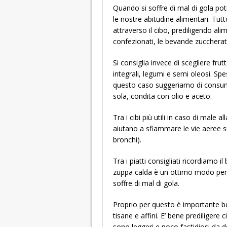
Quando si soffre di mal di gola p
le nostre abitudine alimentari. Tutt
attraverso il cibo, prediligendo ali
confezionati, le bevande zuccherate,
Si consiglia invece di scegliere fru
integrali, legumi e semi oleosi. Sp
questo caso suggeriamo di consuma
sola, condita con olio e aceto.
Tra i cibi più utili in caso di male a
aiutano a sfiammare le vie aeree sup
bronchi).
Tra i piatti consigliati ricordiamo i
zuppa calda è un ottimo modo per a
soffre di mal di gola.
Proprio per questo è importante b
tisane e affini. E’ bene prediligere 
sono leggeri e poco fastidiosi da d