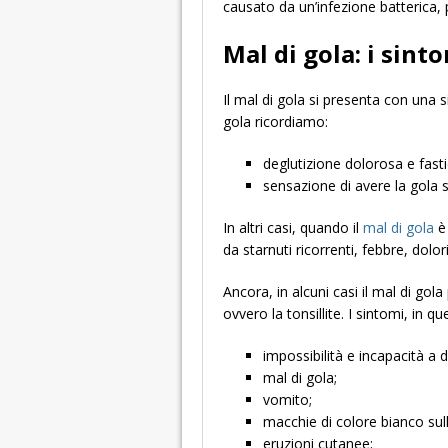
causato da un’infezione batterica,
Mal di gola: i sint
Il mal di gola si presenta con una
gola ricordiamo:
deglutizione dolorosa e fasti
sensazione di avere la gola 
In altri casi, quando il
mal di gola
è
da starnuti ricorrenti, febbre, dolo
Ancora, in alcuni casi il mal di go
ovvero la tonsillite. I sintomi, in 
impossibilità e incapacità a d
mal di gola;
vomito;
macchie di colore bianco sull
eruzioni cutanee;