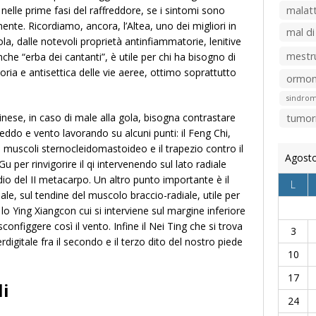
nelle prime fasi del raffreddore, se i sintomi sono
malatt
ente. Ricordiamo, ancora, l’Altea, uno dei migliori in
mal di
la, dalle notevoli proprietà antinfiammatorie, lenitive
mestr
nche “erba dei cantanti”, è utile per chi ha bisogno di
ia e antisettica delle vie aeree, ottimo soprattutto
ormon
sindrom
nese, in caso di male alla gola, bisogna contrastare
tumor
reddo e vento lavorando su alcuni punti: il Feng Chi,
i muscoli sternocleidomastoideo e il trapezio contro il
Agost
 Gu per rinvigorire il qi intervenendo sul lato radiale
edio del II metacarpo. Un altro punto importante è il
L
ale, sul tendine del muscolo braccio-radiale, utile per
, lo Ying Xiangcon cui si interviene sul margine inferiore
configgere così il vento. Infine il Nei Ting che si trova
3
digitale fra il secondo e il terzo dito del nostro piede
10
17
li
24