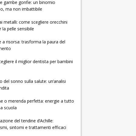
e e gambe gonfie: un binomio
so, ma non imbattibile
 ai metalli: come scegliere orecchini
r la pelle sensibile
e a risorsa: trasforma la paura del
mento
gliere il miglior dentista per bambini
o del sonno sulla salute: un’analisi
ndita
e o merenda perfetta: energie a tutto
la scuola
zione del tendine d’Achille:
mi, sintomi e trattamenti efficaci