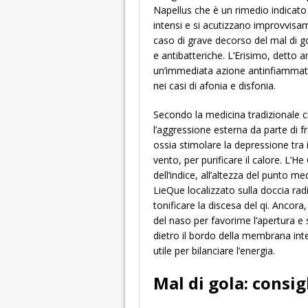
Napellus che è un rimedio indicato 
intensi e si acutizzano improvvisam
caso di grave decorso del mal di go
e antibatteriche. L’Erisimo, detto a
un’immediata azione antinfiammator
nei casi di afonia e disfonia.
Secondo la medicina tradizionale ci
l’aggressione esterna da parte di f
ossia stimolare la depressione tra 
vento, per purificare il calore. L’He
dell’indice, all’altezza del punto m
LieQue localizzato sulla doccia radi
tonificare la discesa del qi. Ancora
del naso per favorirne l’apertura e s
dietro il bordo della membrana inter
utile per bilanciare l’energia.
Mal di gola: consig