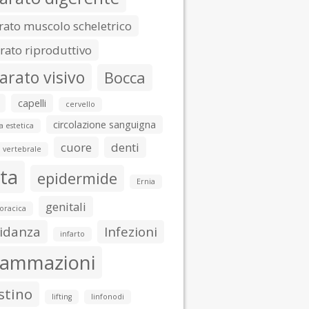
ato muscolo scheletrico
ato riproduttivo
arato visivo
Bocca
capelli
cervello
circolazione sanguigna
a estetica
cuore
denti
 vertebrale
ta
epidermide
Ernia
genitali
toracica
idanza
Infezioni
infarto
iammazioni
stino
lifting
linfonodi