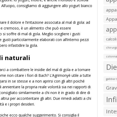
à. All’uopo, consigliamo di aggiungere allo yogurt bianco
appar
Appar
are il dolore e l’irritazione associata al mal di gola: ad
app
o e cremoso, è un alimento che può essere
 soffre di mal di gola. Meglio scegliere i gusti
calcoli
e gusti particolarmente elaborati con all’interno pezzi
ero infastidire la gola.
chirurgi
di naturali
colonna
Die
arci a combattere le insidie del mal di gola e a tornare
me non citare i fiori di Bach? L’Agrimonyè utile a tutte
gabbia 
rsi in se stesse e a non aprirsi con gli altri poiché
i annientare la propria reale volontà sia nei rapporti di
Grav
consigliato similarmente a chi non è in grado di dire di
Inf
altrui per accontentare gli altri. Due rimedi adatti a chi
à e i propri desideri.
Inte
apiche ecco qualche suggerimento. Si consiglia il