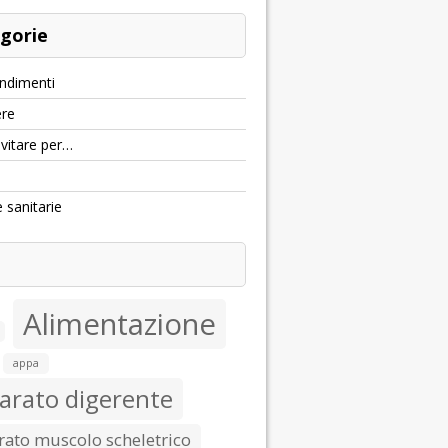
gorie
ndimenti
re
evitare per…
e sanitarie
Alimentazione
appa
arato digerente
ato muscolo scheletrico