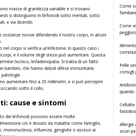
­­­­­Come
, sono masse di grandezza variabile e si trovano
familiar
esti si distinguono in linfonodi sotto mentali, sotto
ali, e via dicendo.
Come via
peggiora
 le sostanze nocive difendendo il nostro corpo, in alcuni
.
Alimenta
el corpo si verifica un’infezione; in questo caso i
correlaz
corpi, e il volume degli stessi può aumentare. Questa
rmine tecnico, linfadenopatia. Si tratta di un fatto
Pelle se
ei bambini, che hanno deboli difese immunitarie.
consigli 
 patologie.
no aumentare fino a 25 millimetri, e si può percepire
Antibiot
ccando sotto il collo.
quando s
ti: cause e sintomi
Cellulit
fastidio
nto dei linfonodi possono essere molte.
dimensione ciò è dovuto da malattie come faringite,
Allergie
tite, mononucleosi, influenza, gengivite o ascessi ai
sicuri pe