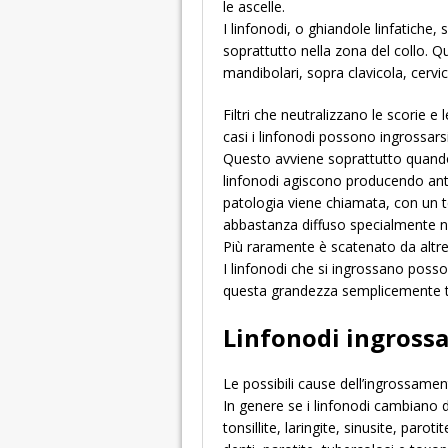
le ascelle.
I linfonodi, o ghiandole linfatiche
soprattutto nella zona del collo. Qu
mandibolari, sopra clavicola, cervic
Filtri che neutralizzano le scorie e
casi i linfonodi possono ingrossarsi
Questo avviene soprattutto quando n
linfonodi agiscono producendo anti
patologia viene chiamata, con un te
abbastanza diffuso specialmente n
Più raramente è scatenato da altre
I linfonodi che si ingrossano posso
questa grandezza semplicemente to
Linfonodi ingrossa
Le possibili cause dell’ingrossame
In genere se i linfonodi cambiano 
tonsillite, laringite, sinusite, paro