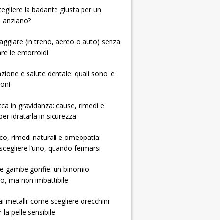
 scegliere la badante giusta per un
e anziano?
ggiare (in treno, aereo o auto) senza
re le emorroidi
zione e salute dentale: quali sono le
ioni
cca in gravidanza: cause, rimedi e
per idratarla in sicurezza
ico, rimedi naturali e omeopatia:
cegliere l’uno, quando fermarsi
e e gambe gonfie: un binomio
so, ma non imbattibile
 ai metalli: come scegliere orecchini
r la pelle sensibile