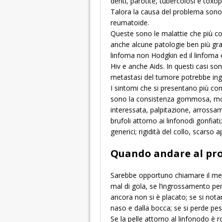
denti, parotite, tubercolosi e toxo
Talora la causa del problema sono m
reumatoide.
Queste sono le malattie che più c
anche alcune patologie ben più gr
linfoma non Hodgkin ed il linfoma d
Hiv e anche Aids. In questi casi so
metastasi del tumore potrebbe ingro
I sintomi che si presentano più c
sono la consistenza gommosa, molle
interessata, palpitazione, arrossame
brufoli attorno ai linfonodi gonfia
generici; rigidità del collo, scarso a
Quando andare al pro
Sarebbe opportuno chiamare il medic
mal di gola, se l’ingrossamento per
ancora non si è placato; se si notan
naso e dalla bocca; se si perde pes
Se la pelle attorno al linfonodo è r