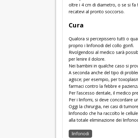
oltre i 4 cm di diametro, o se si fa
recatevi al pronto soccorso.
Cura
Qualora si percepissero tutti o qua
proprio i linfonodi del collo gonfi.
Rivolgendosi al medico sarà possib
per lenire il dolore.
Nei bambini in qualche caso si prov
A seconda anche del tipo di proble
agisce; per esempio, per toxoplas
farmaci contro la febbre e pazienz
Per l’ascesso dentale, il medico pre
Per i linfomi, si deve concordare 
Oggi la chirurgia, nei casi di tumor
linfonodo che ha raccolto le cellu
alla totale eliminazione dei linfon
linfonodi