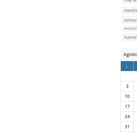
mestr
ormon
sindrom
tumor
Agost
L
3
10
17
24
31