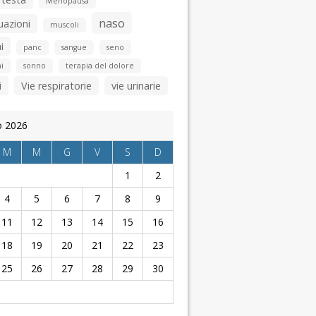
Menopausa
naso
uazioni
muscoli
i
panc
sangue
seno
i
sonno
terapia del dolore
i
Vie respiratorie
vie urinarie
o 2026
M
M
G
V
S
D
1
2
4
5
6
7
8
9
11
12
13
14
15
16
18
19
20
21
22
23
25
26
27
28
29
30