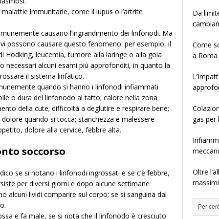
plasmosi.
alattie immunitarie, come il lupus o l’artrite
Da limit
cambia
omunemente causano l’ingrandimento dei linfonodi. Ma
avi possono causare questo fenomeno: per esempio, il
Come sce
i Hodking, leucemia, tumore alla laringe o alla gola
a Roma
no necessari alcuni esami più approfonditi, in quanto la
ssare il sistema linfatico.
L’Impatt
omunemente quando si hanno i linfonodi infiammati
approfo
 o dura del linfonodo al tatto; calore nella zona
nto della cute; difficoltà a deglutire e respirare bene;
Colazion
ti; dolore quando si tocca; stanchezza e malessere
gas per 
ppetito, dolore alla cervice, febbre alta.
Infiamma
nto soccorso
meccanis
Oltre l’
o se si notano i linfonodi ingrossati e se c’è febbre,
massimiz
siste per diversi giorni e dopo alcune settimane
o alcuni lividi comparire sul corpo; se si sanguina dal
o.
ossa e fa male, se si nota che il linfonodo è cresciuto