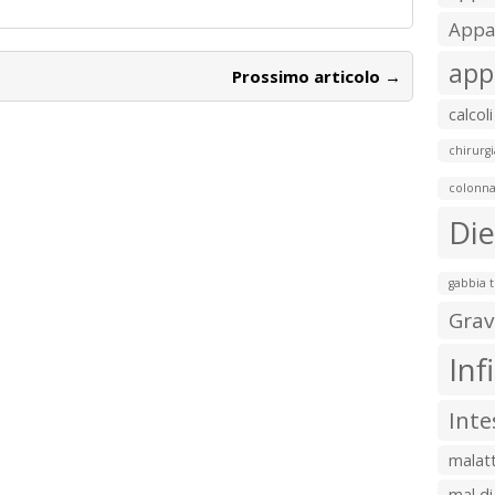
Appar
app
Prossimo articolo →
calcoli
chirurgi
colonna
Die
gabbia 
Grav
Inf
Inte
malatt
mal di