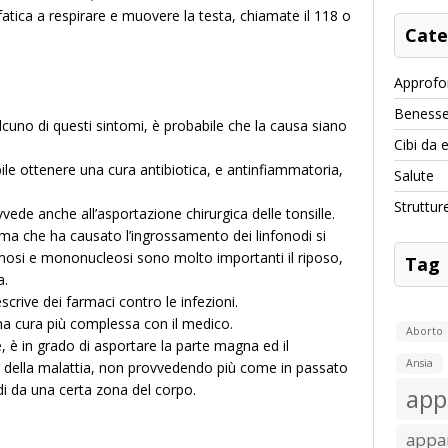
 fatica a respirare e muovere la testa, chiamate il 118 o
Cate
Approfo
Benesse
lcuno di questi sintomi, è probabile che la causa siano
Cibi da 
ile ottenere una cura antibiotica, e antinfiammatoria,
Salute
Struttur
vede anche all’asportazione chirurgica delle tonsille.
ma che ha causato l’ingrossamento dei linfonodi si
mosi e mononucleosi sono molto importanti il riposo,
Tag
a.
scrive dei farmaci contro le infezioni.
una cura più complessa con il medico.
Aborto
e, è in grado di asportare la parte magna ed il
Ansia
le della malattia, non provvedendo più come in passato
odi da una certa zona del corpo.
app
appar