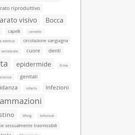
ato riproduttivo
arato visivo
Bocca
capelli
cervello
circolazione sanguigna
a estetica
cuore
denti
 vertebrale
ta
epidermide
Ernia
genitali
toracica
idanza
Infezioni
infarto
iammazioni
stino
lifting
linfonodi
ie sessualmente trasmissibili
 testa