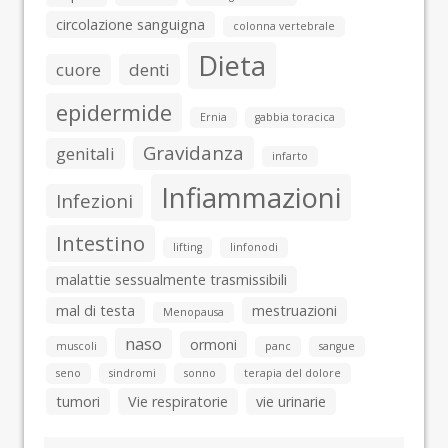
circolazione sanguigna
colonna vertebrale
Dieta
cuore
denti
epidermide
Ernia
gabbia toracica
Gravidanza
genitali
infarto
Infiammazioni
Infezioni
Intestino
lifting
linfonodi
malattie sessualmente trasmissibili
mal di testa
mestruazioni
Menopausa
naso
ormoni
muscoli
panc
sangue
seno
sindromi
sonno
terapia del dolore
tumori
Vie respiratorie
vie urinarie