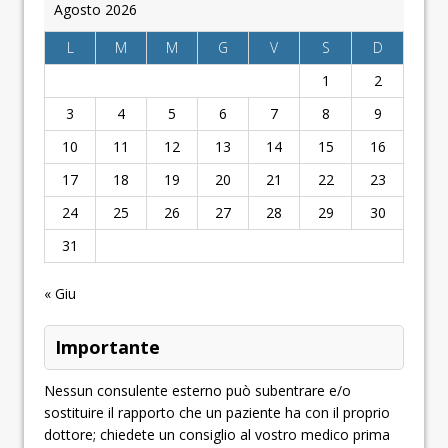
Agosto 2026
L
M
M
G
V
S
D
1
2
3
4
5
6
7
8
9
10
11
12
13
14
15
16
17
18
19
20
21
22
23
24
25
26
27
28
29
30
31
« Giu
Importante
Nessun consulente esterno può subentrare e/o
sostituire il rapporto che un paziente ha con il proprio
dottore; chiedete un consiglio al vostro medico prima