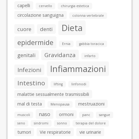
capelli
cervello
chirurgia estetica
circolazione sanguigna
colonna vertebrale
Dieta
cuore
denti
epidermide
Ernia
gabbia toracica
Gravidanza
genitali
infarto
Infiammazioni
Infezioni
Intestino
lifting
linfonodi
malattie sessualmente trasmissibili
mal di testa
mestruazioni
Menopausa
naso
ormoni
muscoli
panc
sangue
seno
sindromi
sonno
terapia del dolore
tumori
Vie respiratorie
vie urinarie