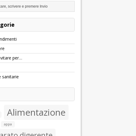
gorie
ndimenti
re
evitare per…
e sanitarie
Alimentazione
appa
arato digerente