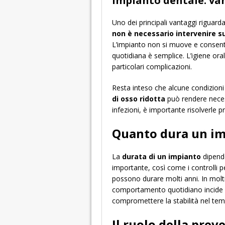
Impianto dentale: van
Uno dei principali vantaggi riguarda
non è necessario intervenire s
L’impianto non si muove e consente
quotidiana è semplice. L’igiene ora
particolari complicazioni.
Resta inteso che alcune condizioni
di osso ridotta
può rendere necess
infezioni, è importante risolverle p
Quanto dura un im
La
durata di un impianto
dipende
importante, così come i controlli p
possono durare molti anni. In molti
comportamento quotidiano incide sul 
compromettere la stabilità nel te
Il ruolo della prev