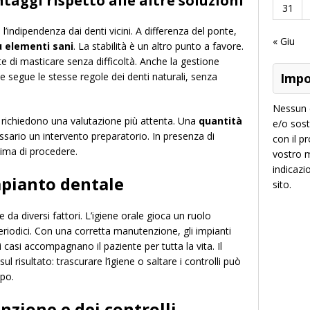
taggi rispetto alle altre soluzioni
31
 l’indipendenza dai denti vicini. A differenza del ponte,
« Giu
u elementi sani
. La stabilità è un altro punto a favore.
 di masticare senza difficoltà. Anche la gestione
le segue le stesse regole dei denti naturali, senza
Impo
Nessun 
 richiedono una valutazione più attenta. Una
quantità
e/o sost
ario un intervento preparatorio. In presenza di
con il p
rima di procedere.
vostro m
indicazi
pianto dentale
sito.
 da diversi fattori. L’igiene orale gioca un ruolo
eriodici. Con una corretta manutenzione, gli impianti
 casi accompagnano il paziente per tutta la vita. Il
risultato: trascurare l’igiene o saltare i controlli può
mpo.
enzione e dei controlli