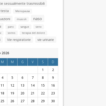
ie sessualmente trasmissibili
 testa
Menopausa
naso
uazioni
muscoli
i
panc
sangue
seno
i
sonno
terapia del dolore
i
Vie respiratorie
vie urinarie
o 2026
M
M
G
V
S
D
1
2
4
5
6
7
8
9
11
12
13
14
15
16
18
19
20
21
22
23
25
26
27
28
29
30