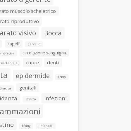
ato muscolo scheletrico
ato riproduttivo
arato visivo
Bocca
capelli
cervello
circolazione sanguigna
a estetica
cuore
denti
 vertebrale
ta
epidermide
Ernia
genitali
toracica
idanza
Infezioni
infarto
iammazioni
stino
lifting
linfonodi