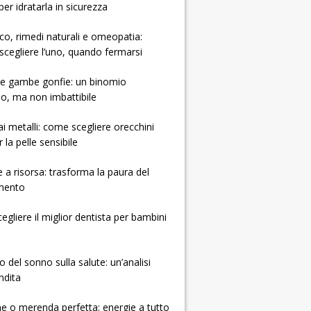
per idratarla in sicurezza
ico, rimedi naturali e omeopatia:
cegliere l’uno, quando fermarsi
e e gambe gonfie: un binomio
so, ma non imbattibile
 ai metalli: come scegliere orecchini
r la pelle sensibile
e a risorsa: trasforma la paura del
mento
gliere il miglior dentista per bambini
o del sonno sulla salute: un’analisi
ndita
e o merenda perfetta: energie a tutto