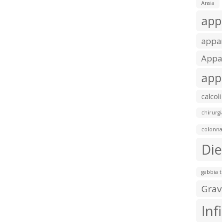
Ansia
app
appar
Appar
app
calcoli
chirurgi
colonna
Die
gabbia 
Grav
Inf