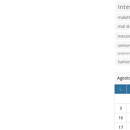
Inte
malatt
mal di
mestr
ormon
sindrom
tumor
Agost
L
3
10
17