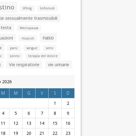
stino
lifting
linfonodi
ie sessualmente trasmissibili
 testa
Menopausa
naso
uazioni
muscoli
i
panc
sangue
seno
i
sonno
terapia del dolore
i
Vie respiratorie
vie urinarie
o 2026
M
M
G
V
S
D
1
2
4
5
6
7
8
9
11
12
13
14
15
16
18
19
20
21
22
23