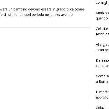
consigli 
vere un bambino devono essere in grado di calcolare
Antibiot
i fertili si intende quel periodo nel quale, avendo
quando s
Cellulit
fastidio
Allergie
sicuri pe
Da limit
cambia
Come sce
a Roma
L’Impatt
approfo
Colazion