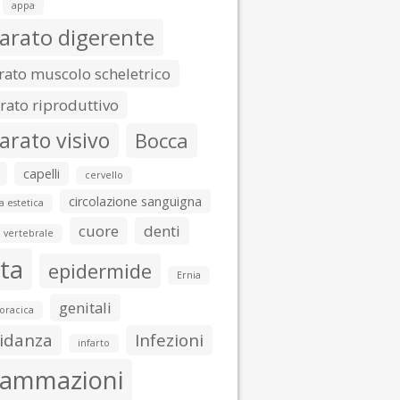
appa
arato digerente
ato muscolo scheletrico
ato riproduttivo
arato visivo
Bocca
capelli
cervello
circolazione sanguigna
a estetica
cuore
denti
 vertebrale
ta
epidermide
Ernia
genitali
toracica
idanza
Infezioni
infarto
iammazioni