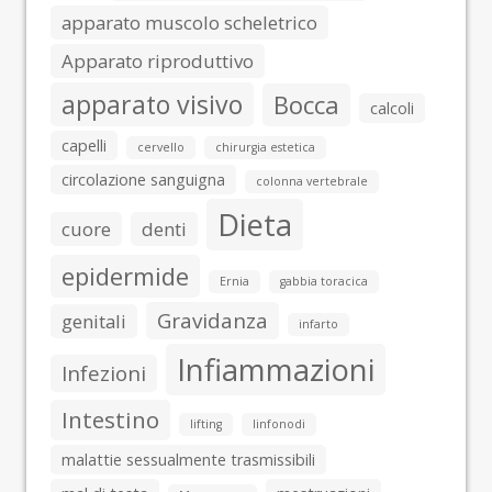
apparato muscolo scheletrico
Apparato riproduttivo
apparato visivo
Bocca
calcoli
capelli
cervello
chirurgia estetica
circolazione sanguigna
colonna vertebrale
Dieta
cuore
denti
epidermide
Ernia
gabbia toracica
Gravidanza
genitali
infarto
Infiammazioni
Infezioni
Intestino
lifting
linfonodi
malattie sessualmente trasmissibili