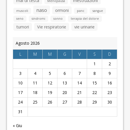
mal di testa
mestruazioni
Menopausa
naso
ormoni
muscoli
panc
sangue
seno
sindromi
sonno
terapia del dolore
tumori
Vie respiratorie
vie urinarie
Agosto 2026
L
M
M
G
V
S
D
1
2
3
4
5
6
7
8
9
10
11
12
13
14
15
16
17
18
19
20
21
22
23
24
25
26
27
28
29
30
31
« Giu