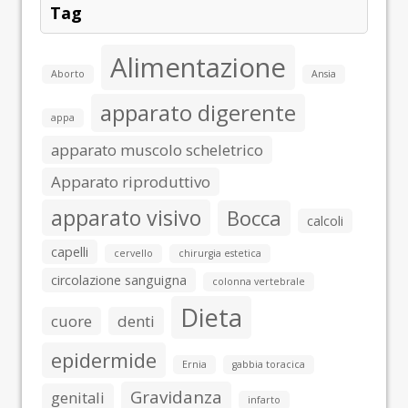
Tag
Alimentazione
Aborto
Ansia
apparato digerente
appa
apparato muscolo scheletrico
Apparato riproduttivo
apparato visivo
Bocca
calcoli
capelli
cervello
chirurgia estetica
circolazione sanguigna
colonna vertebrale
Dieta
cuore
denti
epidermide
Ernia
gabbia toracica
Gravidanza
genitali
infarto