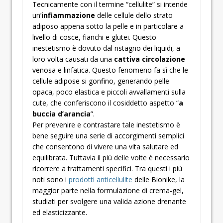
Tecnicamente con il termine “cellulite” si intende
un’
infiammazione
delle cellule dello strato
adiposo appena sotto la pelle e in particolare a
livello di cosce, fianchi e glutei. Questo
inestetismo è dovuto dal ristagno dei liquidi, a
loro volta causati da una
cattiva circolazione
venosa e linfatica. Questo fenomeno fa sì che le
cellule adipose si gonfino, generando pelle
opaca, poco elastica e piccoli avvallamenti sulla
cute, che conferiscono il cosiddetto aspetto “
a
buccia d’arancia
”.
Per prevenire e contrastare tale inestetismo è
bene seguire una serie di accorgimenti semplici
che consentono di vivere una vita salutare ed
equilibrata. Tuttavia il più delle volte è necessario
ricorrere a trattamenti specifici. Tra questi i più
noti sono i
prodotti anticellulite
delle Bionike, la
maggior parte nella formulazione di crema-gel,
studiati per svolgere una valida azione drenante
ed elasticizzante.