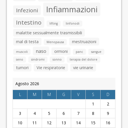
Infiammazioni
Infezioni
Intestino
lifting
linfonodi
malattie sessualmente trasmissibili
mal di testa
mestruazioni
Menopausa
naso
ormoni
muscoli
panc
sangue
seno
sindromi
sonno
terapia del dolore
tumori
Vie respiratorie
vie urinarie
Agosto 2026
L
M
M
G
V
S
D
1
2
3
4
5
6
7
8
9
10
11
12
13
14
15
16