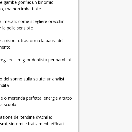
e e gambe gonfie: un binomio
so, ma non imbattibile
 ai metalli: come scegliere orecchini
r la pelle sensibile
e a risorsa: trasforma la paura del
mento
gliere il miglior dentista per bambini
o del sonno sulla salute: un’analisi
ndita
e o merenda perfetta: energie a tutto
la scuola
zione del tendine d’Achille:
mi, sintomi e trattamenti efficaci