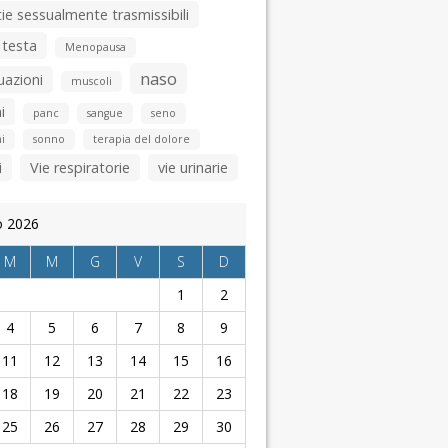
ie sessualmente trasmissibili
 testa
Menopausa
naso
uazioni
muscoli
i
panc
sangue
seno
i
sonno
terapia del dolore
i
Vie respiratorie
vie urinarie
o 2026
M
M
G
V
S
D
1
2
4
5
6
7
8
9
11
12
13
14
15
16
18
19
20
21
22
23
25
26
27
28
29
30