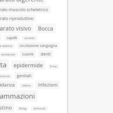
ato muscolo scheletrico
ato riproduttivo
arato visivo
Bocca
capelli
cervello
circolazione sanguigna
a estetica
cuore
denti
 vertebrale
ta
epidermide
Ernia
genitali
toracica
idanza
Infezioni
infarto
iammazioni
stino
lifting
linfonodi