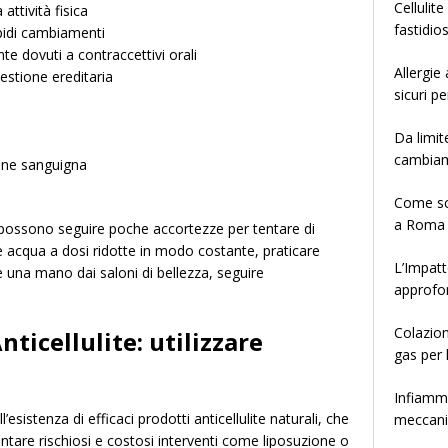
Cellulit
 attività fisica
fastidio
pidi cambiamenti
te dovuti a contraccettivi orali
Allergie
estione ereditaria
sicuri pe
Da limit
cambia
ione sanguigna
Come sce
a Roma
 possono seguire poche accortezze per tentare di
e acqua a dosi ridotte in modo costante, praticare
L’Impatt
are una mano dai saloni di bellezza, seguire
approfo
Colazion
ticellulite: utilizzare
gas per 
Infiamma
esistenza di efficaci prodotti anticellulite naturali, che
meccanis
ntare rischiosi e costosi interventi come liposuzione o