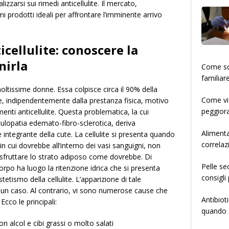
zzarsi sui rimedi anticellulite. Il mercato,
 prodotti ideali per affrontare l’imminente arrivo
cellulite: conoscere la
nirla
­­­­­Come
familiar
moltissime donne. Essa colpisce circa il 90% della
Come via
le, indipendentemente dalla prestanza fisica, motivo
peggiora
menti anticellulite. Questa problematica, la cui
ulopatia edemato-fibro-sclerotica, deriva
Alimenta
e integrante della cute. La cellulite si presenta quando
correlaz
in cui dovrebbe all’interno dei vasi sanguigni, non
sfruttare lo strato adiposo come dovrebbe. Di
Pelle se
rpo ha luogo la ritenzione idrica che si presenta
consigli 
etismo della cellulite. L’apparizione di tale
un caso. Al contrario, vi sono numerose cause che
Antibiot
Ecco le principali:
quando s
 alcol e cibi grassi o molto salati