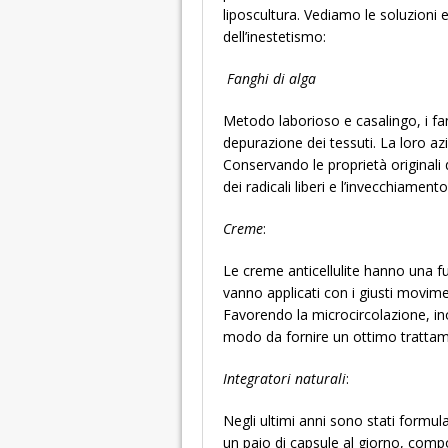
liposcultura. Vediamo le soluzioni 
dell’inestetismo:
Fanghi di alga
Metodo laborioso e casalingo, i fang
depurazione dei tessuti. La loro a
Conservando le proprietà originali d
dei radicali liberi e l’invecchiamento
Creme
:
Le creme anticellulite hanno una f
vanno applicati con i giusti movim
Favorendo la microcircolazione, ino
modo da fornire un ottimo tratta
Integratori naturali
:
Negli ultimi anni sono stati formula
un paio di capsule al giorno, compo