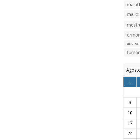
malatt
mal di
mestr
ormon
sindrom
tumor
Agost
L
3
10
17
24