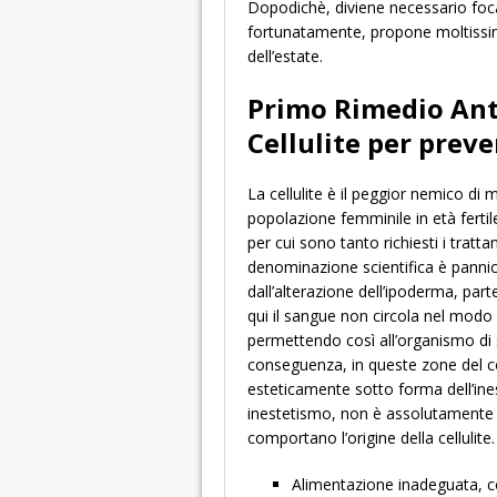
Dopodichè, diviene necessario focali
fortunatamente, propone moltissimi
dell’estate.
Primo Rimedio Anti
Cellulite per preve
La cellulite è il peggior nemico di 
popolazione femminile in età ferti
per cui sono tanto richiesti i tratta
denominazione scientifica è pannic
dall’alterazione dell’ipoderma, part
qui il sangue non circola nel modo 
permettendo così all’organismo di 
conseguenza, in queste zone del co
esteticamente sotto forma dell’inest
inestetismo, non è assolutamente 
comportano l’origine della cellulite. 
Alimentazione inadeguata, con