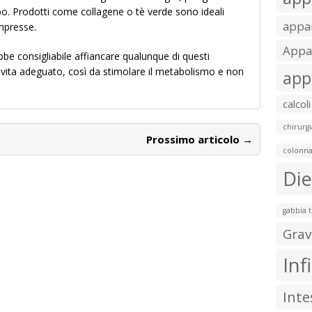
po. Prodotti come collagene o tè verde sono ideali
appar
ompresse.
Appar
bbe consigliabile affiancare qualunque di questi
di vita adeguato, così da stimolare il metabolismo e non
app
calcoli
chirurgi
Prossimo articolo →
colonna
Die
gabbia 
Grav
Inf
Inte