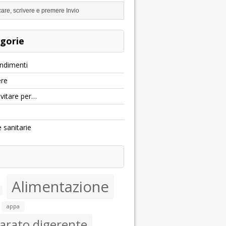
gorie
ndimenti
re
evitare per…
e sanitarie
Alimentazione
appa
arato digerente