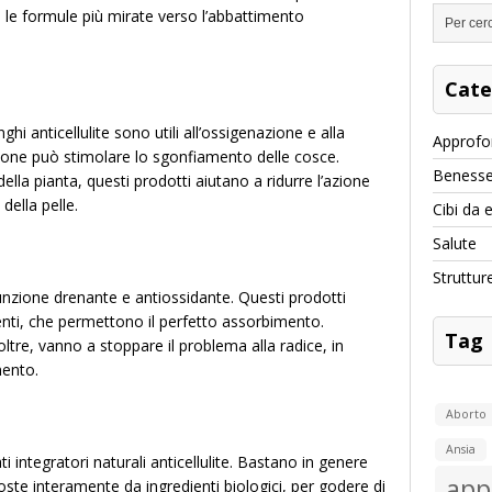
e le formule più mirate verso l’abbattimento
Cate
hi anticellulite sono utili all’ossigenazione e alla
Approfo
zione può stimolare lo sgonfiamento delle cosce.
Benesse
ella pianta, questi prodotti aiutano a ridurre l’azione
 della pelle.
Cibi da 
Salute
Struttur
unzione drenante e antiossidante. Questi prodotti
enti, che permettono il perfetto assorbimento.
Tag
ltre, vanno a stoppare il problema alla radice, in
mento.
Aborto
Ansia
ti integratori naturali anticellulite. Bastano in genere
app
ste interamente da ingredienti biologici, per godere di