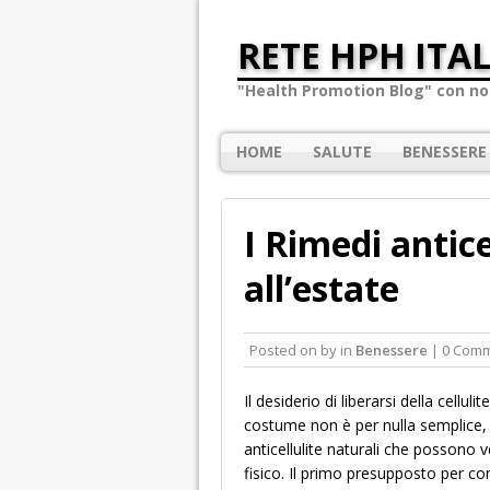
RETE HPH ITAL
"Health Promotion Blog" con not
HOME
SALUTE
BENESSERE
I Rimedi antice
all’estate
Posted on
by
in
Benessere
| 0 Com
Il desiderio di liberarsi della cellul
costume non è per nulla semplice, 
anticellulite naturali che possono v
fisico. Il primo presupposto per co