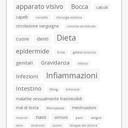
apparato visivo
Bocca
calcoli
capelli
cervello
chirurgia estetica
circolazione sanguigna
colonna vertebrale
Dieta
cuore
denti
epidermide
Ernia
gabbia toracica
Gravidanza
genitali
infarto
Infiammazioni
Infezioni
Intestino
lifting
linfonodi
malattie sessualmente trasmissibili
mal di testa
mestruazioni
Menopausa
naso
ormoni
muscoli
panc
sangue
seno
sindromi
sonno
terapia del dolore