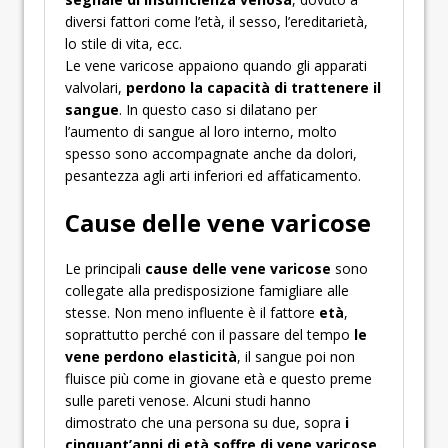
diversi fattori come l’età, il sesso, l’ereditarietà,
lo stile di vita, ecc.
Le vene varicose appaiono quando gli apparati
valvolari,
perdono la capacità di trattenere il
sangue
. In questo caso si dilatano per
l’aumento di sangue al loro interno, molto
spesso sono accompagnate anche da dolori,
pesantezza agli arti inferiori ed affaticamento.
Cause delle vene varicose
Le principali
cause delle vene varicose
sono
collegate alla predisposizione famigliare alle
stesse. Non meno influente è il fattore
età
,
soprattutto perché con il passare del tempo
le
vene perdono elasticità
, il sangue poi non
fluisce più come in giovane età e questo preme
sulle pareti venose. Alcuni studi hanno
dimostrato che una persona su due, sopra
i
cinquant’anni di età soffre di vene varicose.