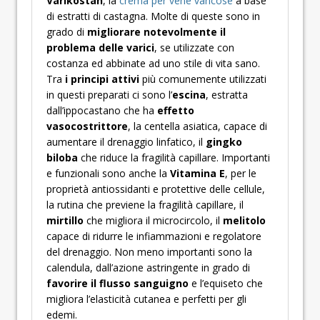
Varikostan
, la
crema per vene varicose
a base
di estratti di castagna. Molte di queste sono in
grado di
migliorare notevolmente il
problema delle varici
, se utilizzate con
costanza ed abbinate ad uno stile di vita sano.
Tra
i principi attivi
più comunemente utilizzati
in questi preparati ci sono l’
escina
, estratta
dall’ippocastano che ha
effetto
vasocostrittore
, la centella asiatica, capace di
aumentare il drenaggio linfatico, il
gingko
biloba
che riduce la fragilità capillare. Importanti
e funzionali sono anche la
Vitamina E
, per le
proprietà antiossidanti e protettive delle cellule,
la rutina che previene la fragilità capillare, il
mirtillo
che migliora il microcircolo, il
melitolo
capace di ridurre le infiammazioni e regolatore
del drenaggio. Non meno importanti sono la
calendula, dall’azione astringente in grado di
favorire il flusso sanguigno
e l’equiseto che
migliora l’elasticità cutanea e perfetti per gli
edemi.