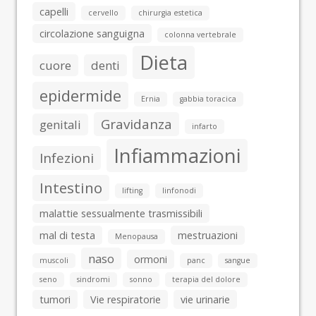
capelli
cervello
chirurgia estetica
circolazione sanguigna
colonna vertebrale
Dieta
cuore
denti
epidermide
Ernia
gabbia toracica
Gravidanza
genitali
infarto
Infiammazioni
Infezioni
Intestino
lifting
linfonodi
malattie sessualmente trasmissibili
mal di testa
mestruazioni
Menopausa
naso
ormoni
muscoli
panc
sangue
seno
sindromi
sonno
terapia del dolore
tumori
Vie respiratorie
vie urinarie