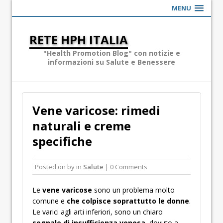
MENU
RETE HPH ITALIA
"Health Promotion Blog" con notizie e
informazioni su Salute e Benessere
Vene varicose: rimedi
naturali e creme
specifiche
Posted on
by
in
Salute
| 0 Comments
Le
vene varicose
sono un problema molto
comune e
che colpisce soprattutto le donne
.
Le varici agli arti inferiori, sono un chiaro
segnale di insufficienza venosa
, dovuto a