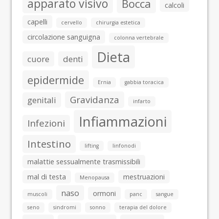
apparato visivo
Bocca
calcoli
capelli
cervello
chirurgia estetica
circolazione sanguigna
colonna vertebrale
Dieta
cuore
denti
epidermide
Ernia
gabbia toracica
Gravidanza
genitali
infarto
Infiammazioni
Infezioni
Intestino
lifting
linfonodi
malattie sessualmente trasmissibili
mal di testa
mestruazioni
Menopausa
naso
ormoni
muscoli
panc
sangue
seno
sindromi
sonno
terapia del dolore