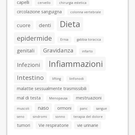
capelli
cervello
chirurgia estetica
circolazione sanguigna
colonna vertebrale
Dieta
cuore
denti
epidermide
Ernia
gabbia toracica
Gravidanza
genitali
infarto
Infiammazioni
Infezioni
Intestino
lifting
linfonodi
malattie sessualmente trasmissibili
mal di testa
mestruazioni
Menopausa
naso
ormoni
muscoli
panc
sangue
seno
sindromi
sonno
terapia del dolore
tumori
Vie respiratorie
vie urinarie