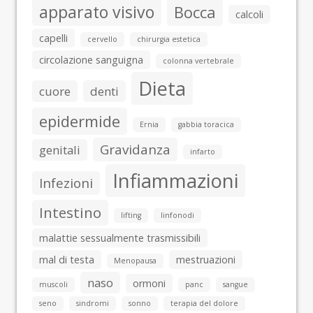
apparato visivo
Bocca
calcoli
capelli
cervello
chirurgia estetica
circolazione sanguigna
colonna vertebrale
Dieta
cuore
denti
epidermide
Ernia
gabbia toracica
Gravidanza
genitali
infarto
Infiammazioni
Infezioni
Intestino
lifting
linfonodi
malattie sessualmente trasmissibili
mal di testa
mestruazioni
Menopausa
naso
ormoni
muscoli
panc
sangue
seno
sindromi
sonno
terapia del dolore