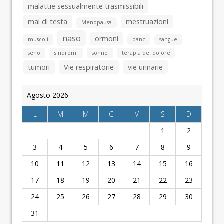
malattie sessualmente trasmissibili
mal di testa
mestruazioni
Menopausa
naso
ormoni
muscoli
panc
sangue
seno
sindromi
sonno
terapia del dolore
tumori
Vie respiratorie
vie urinarie
Agosto 2026
L
M
M
G
V
S
D
1
2
3
4
5
6
7
8
9
10
11
12
13
14
15
16
17
18
19
20
21
22
23
24
25
26
27
28
29
30
31