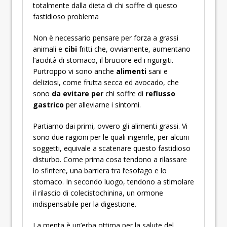
totalmente dalla dieta di chi soffre di questo
fastidioso problema
Non è necessario pensare per forza a grassi
animali e
cibi
fritti che, ovviamente, aumentano
l’acidità di stomaco, il bruciore ed i rigurgiti.
Purtroppo vi sono anche
alimenti
sani e
deliziosi, come frutta secca ed avocado, che
sono
da evitare per
chi soffre di
reflusso
gastrico
per alleviarne i sintomi.
Partiamo dai primi, ovvero gli alimenti grassi. Vi
sono due ragioni per le quali ingerirle, per alcuni
soggetti, equivale a scatenare questo fastidioso
disturbo. Come prima cosa tendono a rilassare
lo sfintere, una barriera tra l’esofago e lo
stomaco. In secondo luogo, tendono a stimolare
il rilascio di colecistochinina, un ormone
indispensabile per la digestione.
La menta è un’erba ottima per la salute del