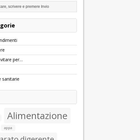
gorie
ndimenti
re
evitare per…
e sanitarie
Alimentazione
appa
arato digerente