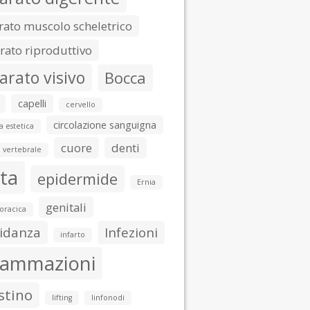
ato muscolo scheletrico
ato riproduttivo
arato visivo
Bocca
capelli
cervello
circolazione sanguigna
a estetica
cuore
denti
 vertebrale
ta
epidermide
Ernia
genitali
toracica
idanza
Infezioni
infarto
iammazioni
stino
lifting
linfonodi