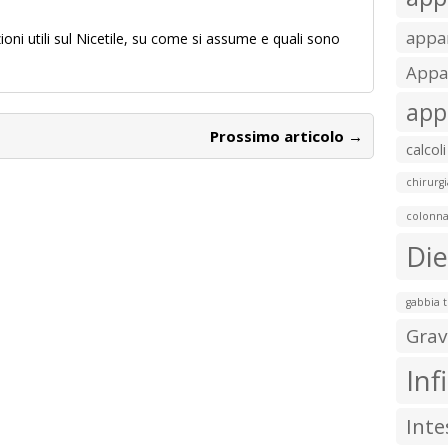
appar
ni utili sul Nicetile, su come si assume e quali sono
Appar
app
Prossimo articolo →
calcoli
chirurgi
colonna
Die
gabbia 
Grav
Inf
Inte