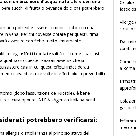
a con un bicchiere d’acqua naturale o con una
Cellulit
i bere succhi di frutta o bevande dolci che potrebbero
fastidio
Allergie
il farmaco potrebbe essere somministrato con una
sicuri pe
re in vena. Per chi dovesse optare per quest’ultima
ovrà avvenire con flebo molto lentamente.
Da limit
cambia
abbia degli
effetti collaterali
(così come qualsiasi
 quali sono queste reazioni avverse che si
Come sce
ssistere casi in cui questi effetti indesiderati
a Roma
eno rilevanti e altre volte in effetti più imprevedibili e
L’Impatt
approfo
intomo (dopo l’assunzione del Nicetile), è bene
 di cura oppure l’A.I.F.A. (Agenzia Italiana per il
Colazion
gas per 
esiderati potrebbero verificarsi:
Infiamma
meccanis
a allergia o intolleranza al principio attivo del