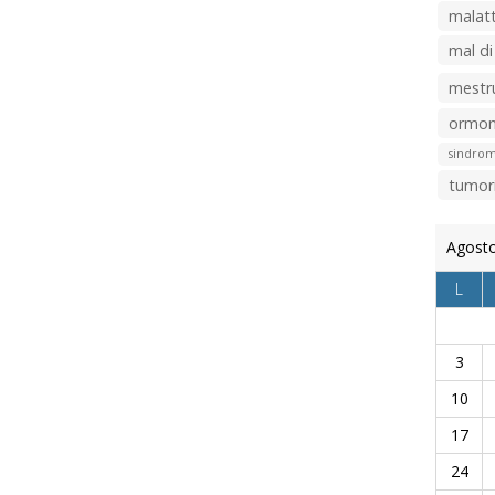
malatt
mal di
mestr
ormon
sindrom
tumor
Agost
L
3
10
17
24