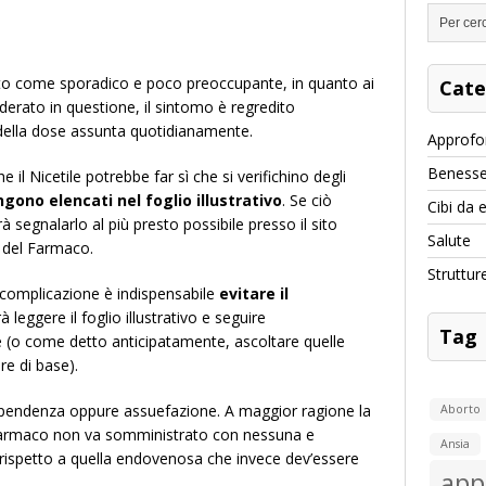
to come sporadico e poco preoccupante, in quanto ai
Cate
siderato in questione, il sintomo è regredito
 della dose assunta quotidianamente.
Approfo
Benesse
il Nicetile potrebbe far sì che si verifichino degli
gono elencati nel foglio illustrativo
. Se ciò
Cibi da 
 segnalarlo al più presto possibile presso il sito
Salute
a del Farmaco.
Struttur
i complicazione è indispensabile
evitare il
leggere il foglio illustrativo e seguire
Tag
e (o come detto anticipatamente, ascoltare quelle
re di base).
i dipendenza oppure assuefazione. A maggior ragione la
Aborto
i farmaco non va somministrato con nessuna e
Ansia
, rispetto a quella endovenosa che invece dev’essere
app