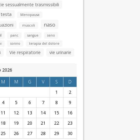
ie sessualmente trasmissibili
 testa
Menopausa
naso
uazioni
muscoli
i
panc
sangue
seno
i
sonno
terapia del dolore
i
Vie respiratorie
vie urinarie
o 2026
M
M
G
V
S
D
1
2
4
5
6
7
8
9
11
12
13
14
15
16
18
19
20
21
22
23
25
26
27
28
29
30