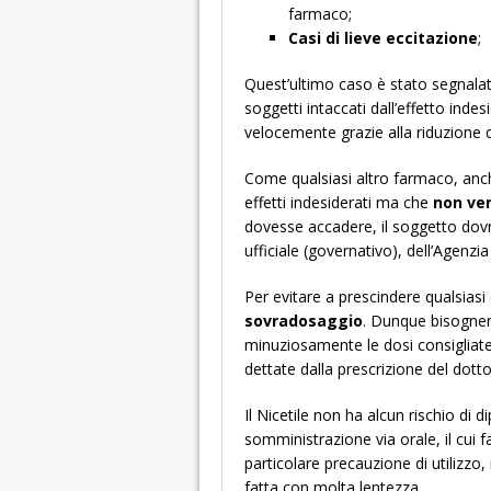
farmaco;
Casi di lieve eccitazione
;
Quest’ultimo caso è stato segnala
soggetti intaccati dall’effetto inde
velocemente grazie alla riduzione
Come qualsiasi altro farmaco, anche 
effetti indesiderati ma che
non ven
dovesse accadere, il soggetto dovrà
ufficiale (governativo), dell’Agenzi
Per evitare a prescindere qualsias
sovradosaggio
. Dunque bisognerà 
minuziosamente le dosi consigliat
dettate dalla prescrizione del dotto
Il Nicetile non ha alcun rischio d
somministrazione via orale, il cu
particolare precauzione di utilizzo
fatta con molta lentezza.