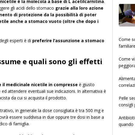
icetile è la molecola a base di L acetilcarnitina
.
eggere gli acidi dello stomaco
grazie alla loro azione
mento di protezione da la possibilità di poter
ile anche a stomaco vuoto (oltre che dopo i
­­­­­Come
degli esperti è di
preferire l’assunzione a stomaco
familiar
Come via
ssume e quali sono gli effetti
peggiora
Alimenta
 il medicinale nicetile in compresse
è giusto
correlaz
 ed attendere eventuali sue indicazioni. In alternativa è
ista da cui si acquista il prodotto.
Pelle se
consigli 
strativo, in generale la dose consigliata è tra 500 mg e
ovrà essere suddivisa in due oppure tre dosi in base a
Antibiot
dico di famiglia.
quando s