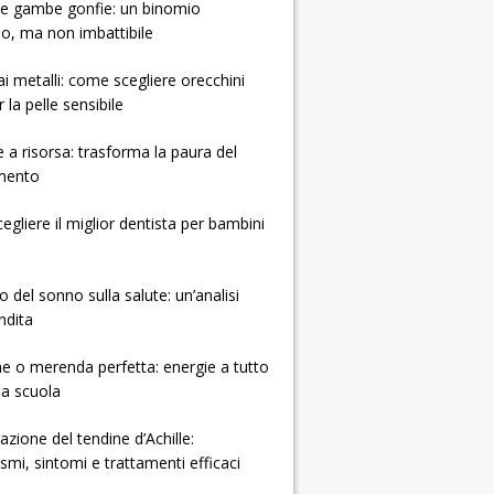
e e gambe gonfie: un binomio
so, ma non imbattibile
 ai metalli: come scegliere orecchini
r la pelle sensibile
e a risorsa: trasforma la paura del
mento
gliere il miglior dentista per bambini
o del sonno sulla salute: un’analisi
ndita
e o merenda perfetta: energie a tutto
la scuola
zione del tendine d’Achille:
mi, sintomi e trattamenti efficaci