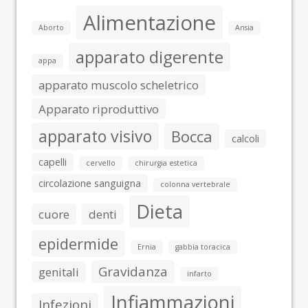
Alimentazione
Aborto
Ansia
apparato digerente
appa
apparato muscolo scheletrico
Apparato riproduttivo
apparato visivo
Bocca
calcoli
capelli
cervello
chirurgia estetica
circolazione sanguigna
colonna vertebrale
Dieta
cuore
denti
epidermide
Ernia
gabbia toracica
Gravidanza
genitali
infarto
Infiammazioni
Infezioni