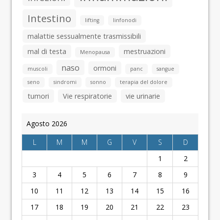
Intestino
lifting
linfonodi
malattie sessualmente trasmissibili
mal di testa
mestruazioni
Menopausa
naso
ormoni
muscoli
panc
sangue
seno
sindromi
sonno
terapia del dolore
tumori
Vie respiratorie
vie urinarie
Agosto 2026
L
M
M
G
V
S
D
1
2
3
4
5
6
7
8
9
10
11
12
13
14
15
16
17
18
19
20
21
22
23