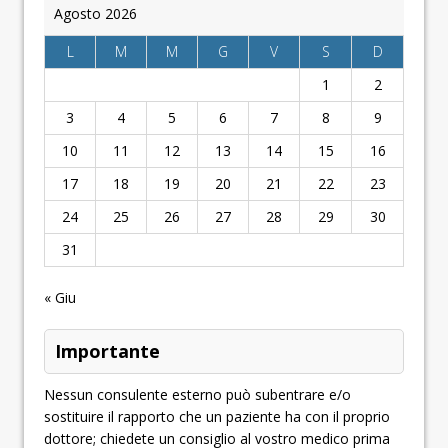
Agosto 2026
L
M
M
G
V
S
D
1
2
3
4
5
6
7
8
9
10
11
12
13
14
15
16
17
18
19
20
21
22
23
24
25
26
27
28
29
30
31
« Giu
Importante
Nessun consulente esterno può subentrare e/o
sostituire il rapporto che un paziente ha con il proprio
dottore; chiedete un consiglio al vostro medico prima