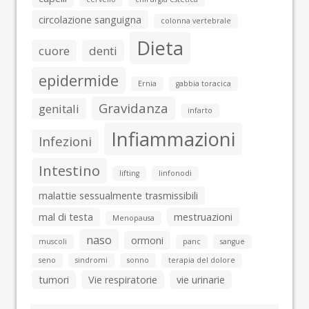
circolazione sanguigna
colonna vertebrale
Dieta
cuore
denti
epidermide
Ernia
gabbia toracica
Gravidanza
genitali
infarto
Infiammazioni
Infezioni
Intestino
lifting
linfonodi
malattie sessualmente trasmissibili
mal di testa
mestruazioni
Menopausa
naso
ormoni
muscoli
panc
sangue
seno
sindromi
sonno
terapia del dolore
tumori
Vie respiratorie
vie urinarie