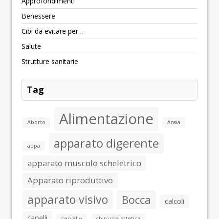
Approfondimenti
Benessere
Cibi da evitare per…
Salute
Strutture sanitarie
Tag
Alimentazione
Aborto
Ansia
apparato digerente
appa
apparato muscolo scheletrico
Apparato riproduttivo
apparato visivo
Bocca
calcoli
capelli
cervello
chirurgia estetica