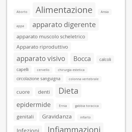
Alimentazione
Aborto
Ansia
apparato digerente
appa
apparato muscolo scheletrico
Apparato riproduttivo
apparato visivo
Bocca
calcoli
capelli
cervello
chirurgia estetica
circolazione sanguigna
colonna vertebrale
Dieta
cuore
denti
epidermide
Ernia
gabbia toracica
Gravidanza
genitali
infarto
Infiammazioni
Infezioni