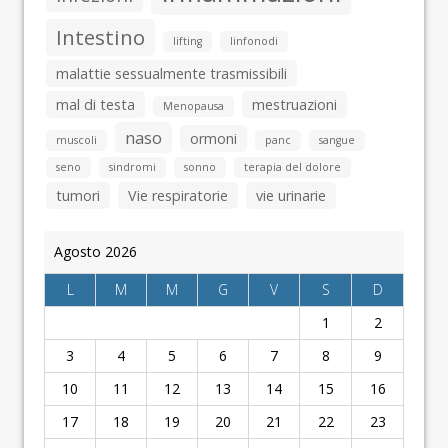
Intestino
lifting
linfonodi
malattie sessualmente trasmissibili
mal di testa
mestruazioni
Menopausa
naso
ormoni
muscoli
panc
sangue
seno
sindromi
sonno
terapia del dolore
tumori
Vie respiratorie
vie urinarie
Agosto 2026
L
M
M
G
V
S
D
1
2
3
4
5
6
7
8
9
10
11
12
13
14
15
16
17
18
19
20
21
22
23