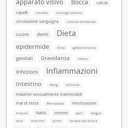
apparato visivo
Bocca
calcoli
capelli
cervello
chirurgia estetica
circolazione sanguigna
colonna vertebrale
Dieta
cuore
denti
epidermide
Ernia
gabbia toracica
Gravidanza
genitali
infarto
Infiammazioni
Infezioni
Intestino
lifting
linfonodi
malattie sessualmente trasmissibili
mal di testa
mestruazioni
Menopausa
naso
ormoni
muscoli
panc
sangue
seno
sindromi
sonno
terapia del dolore