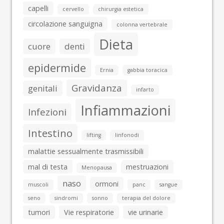
capelli
cervello
chirurgia estetica
circolazione sanguigna
colonna vertebrale
Dieta
cuore
denti
epidermide
Ernia
gabbia toracica
Gravidanza
genitali
infarto
Infiammazioni
Infezioni
Intestino
lifting
linfonodi
malattie sessualmente trasmissibili
mal di testa
mestruazioni
Menopausa
naso
ormoni
muscoli
panc
sangue
seno
sindromi
sonno
terapia del dolore
tumori
Vie respiratorie
vie urinarie