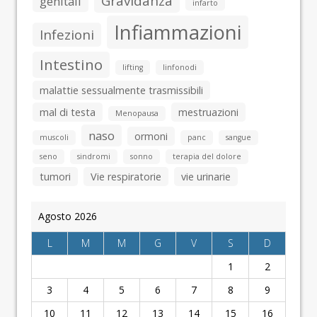
Gravidanza
genitali
infarto
Infiammazioni
Infezioni
Intestino
lifting
linfonodi
malattie sessualmente trasmissibili
mal di testa
mestruazioni
Menopausa
naso
ormoni
muscoli
panc
sangue
seno
sindromi
sonno
terapia del dolore
tumori
Vie respiratorie
vie urinarie
Agosto 2026
L
M
M
G
V
S
D
1
2
3
4
5
6
7
8
9
10
11
12
13
14
15
16