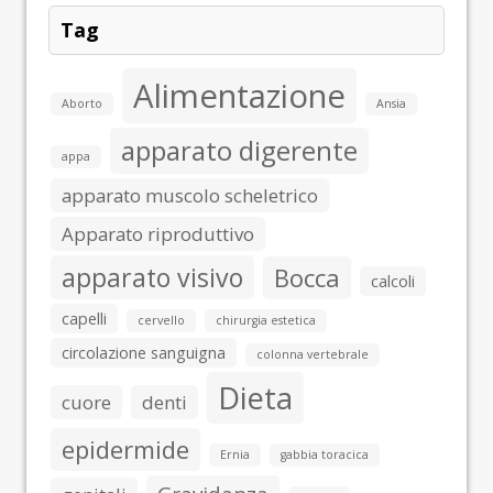
Tag
Alimentazione
Aborto
Ansia
apparato digerente
appa
apparato muscolo scheletrico
Apparato riproduttivo
apparato visivo
Bocca
calcoli
capelli
cervello
chirurgia estetica
circolazione sanguigna
colonna vertebrale
Dieta
cuore
denti
epidermide
Ernia
gabbia toracica