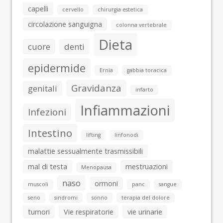
capelli
cervello
chirurgia estetica
circolazione sanguigna
colonna vertebrale
Dieta
cuore
denti
epidermide
Ernia
gabbia toracica
Gravidanza
genitali
infarto
Infiammazioni
Infezioni
Intestino
lifting
linfonodi
malattie sessualmente trasmissibili
mal di testa
mestruazioni
Menopausa
naso
ormoni
muscoli
panc
sangue
seno
sindromi
sonno
terapia del dolore
tumori
Vie respiratorie
vie urinarie