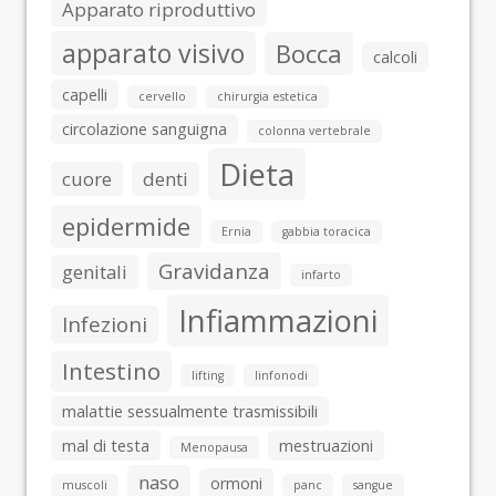
Apparato riproduttivo
apparato visivo
Bocca
calcoli
capelli
cervello
chirurgia estetica
circolazione sanguigna
colonna vertebrale
Dieta
cuore
denti
epidermide
Ernia
gabbia toracica
Gravidanza
genitali
infarto
Infiammazioni
Infezioni
Intestino
lifting
linfonodi
malattie sessualmente trasmissibili
mal di testa
mestruazioni
Menopausa
naso
ormoni
muscoli
panc
sangue