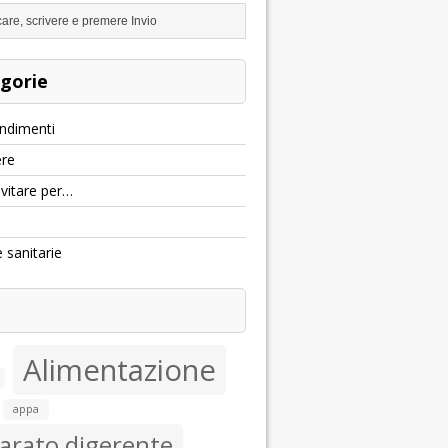
gorie
ndimenti
re
evitare per…
e sanitarie
Alimentazione
appa
arato digerente