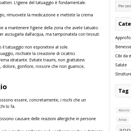
batteri. L’igiene del tatuaggio è fondamentale.
gio, rimuovete la medicazione e mettete la crema
Cate
e a mantenere l’igiene della zona che avete tatuato.
per asciugarla dall’acqua, ma tamponatela con tessuti
Approfo
Benesse
il tatuaggio non esponetevi al sole.
aggio, rischiate la creazione di cicatrici.
Cibi da 
rema idratante. Evitate traumi, non grattatevi.
Salute
, dolore, gonfiore, rossore che non guarisce,
Struttur
gio
Tag
ssono essere, concretamente, i rischi che un
hi lo fa.
Aborto
 possono causare delle reazioni allergiche in persone
Ansia
app