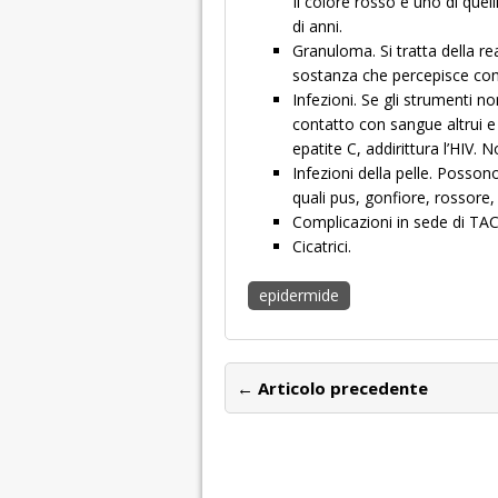
Il colore rosso è uno di quelli
di anni.
Granuloma. Si tratta della r
sostanza che percepisce co
Infezioni. Se gli strumenti no
contatto con sangue altrui e
epatite C, addirittura l’HIV. 
Infezioni della pelle. Possono
quali pus, gonfiore, rossore,
Complicazioni in sede di TAC
Cicatrici.
epidermide
← Articolo precedente