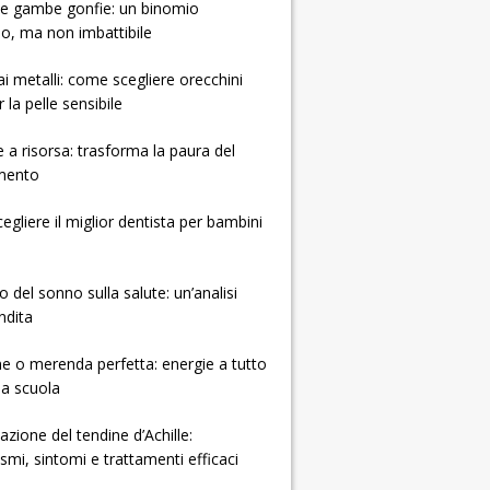
e e gambe gonfie: un binomio
so, ma non imbattibile
 ai metalli: come scegliere orecchini
r la pelle sensibile
e a risorsa: trasforma la paura del
mento
gliere il miglior dentista per bambini
o del sonno sulla salute: un’analisi
ndita
e o merenda perfetta: energie a tutto
la scuola
zione del tendine d’Achille:
mi, sintomi e trattamenti efficaci