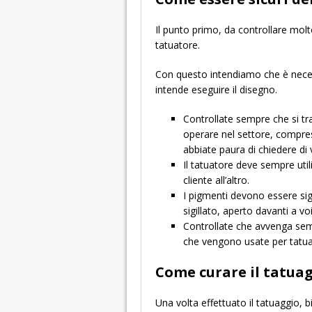
Il punto primo, da controllare molto
tatuatore.
Con questo intendiamo che è necess
intende eseguire il disegno.
Controllate sempre che si trat
operare nel settore, compresi
abbiate paura di chiedere di v
Il tatuatore deve sempre uti
cliente all’altro.
I pigmenti devono essere si
sigillato, aperto davanti a voi
Controllate che avvenga semp
che vengono usate per tatua
Come curare il tatua
Una volta effettuato il tatuaggio, b