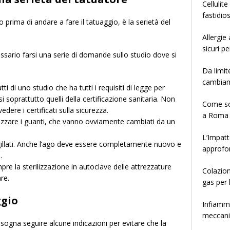
Cellulit
fastidio
 prima di andare a fare il tatuaggio, è la serietà del
Allergie
sicuri pe
ario farsi una serie di domande sullo studio dove si
Da limit
cambia
ti di uno studio che ha tutti i requisiti di legge per
 soprattutto quelli della certificazione sanitaria. Non
Come sce
edere i certificati sulla sicurezza.
a Roma
lizzare i guanti, che vanno ovviamente cambiati da un
L’Impatt
gillati. Anche l’ago deve essere completamente nuovo e
approfo
.
re la sterilizzazione in autoclave delle attrezzature
Colazion
re.
gas per 
ggio
Infiamma
meccanis
isogna seguire alcune indicazioni per evitare che la