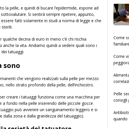
sotto la pelle, e quindi di bucare l’epidermide, espone ad
 sottovalutare. Si sentirà sempre ripetere, appunto,
 essere fatti solamente in studi a norma di legge e che
sterili.
­­­­­Come
 qualche decina di euro in meno c’è chi rischia
familiar
si anche la vita. Andiamo quindi a vedere quali sono i
 dei tatuaggi.
Come via
peggiora
a sono
Alimenta
ermanenti che vengono realizzati sulla pelle per mezzo
correlaz
o, nello strato profondo della pelle, dell’inchiostro.
Pelle se
 per creare i tatuaggi funziona come una macchina per
consigli 
e a fondo nella pelle inserendo delle piccole gocce
 tatuaggio può avvenire un sanguinamento leggero e si
Antibiot
e dalla zona e dalla grandezza del tatuaggio).
quando s
lla serietà del tatuatore