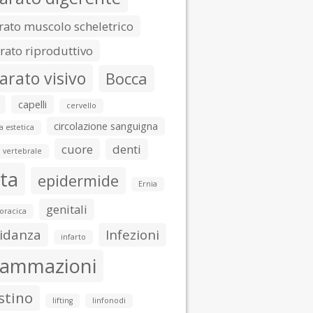
ato muscolo scheletrico
ato riproduttivo
arato visivo
Bocca
capelli
cervello
circolazione sanguigna
a estetica
cuore
denti
 vertebrale
ta
epidermide
Ernia
genitali
toracica
idanza
Infezioni
infarto
iammazioni
stino
lifting
linfonodi