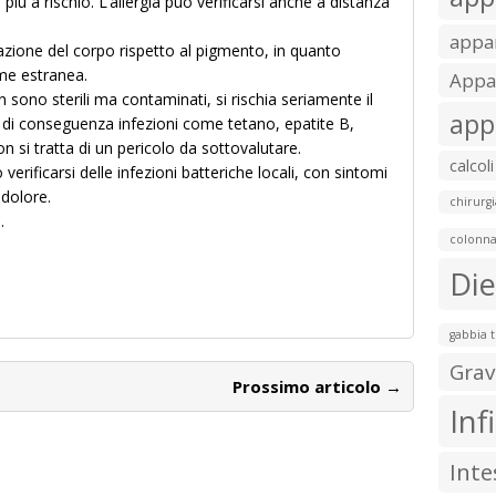
 più a rischio. L’allergia può verificarsi anche a distanza
appar
eazione del corpo rispetto al pigmento, in quanto
me estranea.
Appar
n sono sterili ma contaminati, si rischia seriamente il
app
 di conseguenza infezioni come tetano, epatite B,
Non si tratta di un pericolo da sottovalutare.
calcoli
 verificarsi delle infezioni batteriche locali, con sintomi
 dolore.
chirurgi
.
colonna
Die
gabbia 
Grav
Prossimo articolo →
Inf
Inte