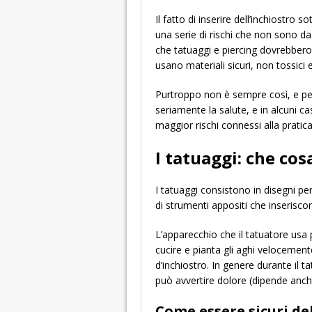
Il fatto di inserire dell’inchiostro 
una serie di rischi che non sono da
che tatuaggi e piercing dovrebbero
usano materiali sicuri, non tossici e 
Purtroppo non è sempre così, e per
seriamente la salute, e in alcuni ca
maggior rischi connessi alla pratica
I tatuaggi: che cos
I tatuaggi consistono in disegni p
di strumenti appositi che inseriscon
L’apparecchio che il tatuatore usa
cucire e pianta gli aghi velocement
d’inchiostro. In genere durante il
può avvertire dolore (dipende anch
Come essere sicuri de