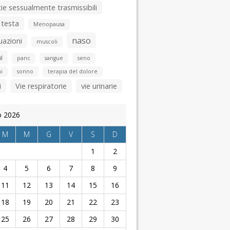
ie sessualmente trasmissibili
 testa
Menopausa
naso
uazioni
muscoli
i
panc
sangue
seno
i
sonno
terapia del dolore
i
Vie respiratorie
vie urinarie
o 2026
M
M
G
V
S
D
1
2
4
5
6
7
8
9
11
12
13
14
15
16
18
19
20
21
22
23
25
26
27
28
29
30