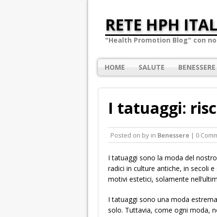
RETE HPH ITAL
"Health Promotion Blog" con not
HOME
SALUTE
BENESSERE
I tatuaggi: ris
Posted on
by
in
Benessere
| 0 Com
I tatuaggi sono la moda del nostro 
radici in culture antiche, in secoli e
motivi estetici, solamente nell’ulti
I tatuaggi sono una moda estremam
solo. Tuttavia, come ogni moda, non