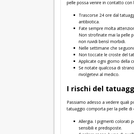
pelle possa venire in contatto con 
Trascorse 24 ore dal tatuag
antibiotica.
Fate sempre molta attenzion
Non strofinate mai la pelle 
non ruvidi bensì morbidi.
Nelle settimane che seguono 
Non toccate le croste del tatu
Applicate ogni giorno della c
Se notate qualcosa di strano
rivolgetevi al medico.
I rischi del tatuag
Passiamo adesso a vedere quali po
tatuaggio comporta per la pelle di c
Allergia. I pigmenti colorati
sensibili e predisposte.