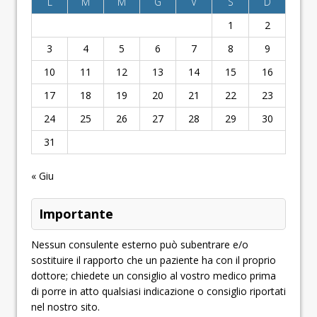
L
M
M
G
V
S
D
1
2
3
4
5
6
7
8
9
10
11
12
13
14
15
16
17
18
19
20
21
22
23
24
25
26
27
28
29
30
31
« Giu
Importante
Nessun consulente esterno può subentrare e/o
sostituire il rapporto che un paziente ha con il proprio
dottore; chiedete un consiglio al vostro medico prima
di porre in atto qualsiasi indicazione o consiglio riportati
nel nostro sito.