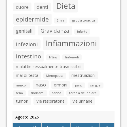
Dieta
cuore
denti
epidermide
Ernia
gabbia toracica
Gravidanza
genitali
infarto
Infiammazioni
Infezioni
Intestino
lifting
linfonodi
malattie sessualmente trasmissibili
mal di testa
mestruazioni
Menopausa
naso
ormoni
muscoli
panc
sangue
seno
sindromi
sonno
terapia del dolore
tumori
Vie respiratorie
vie urinarie
Agosto 2026