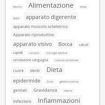
Alimentazione
Aborto
Ansia
apparato digerente
appa
apparato muscolo scheletrico
Apparato riproduttivo
apparato visivo
Bocca
calcoli
capelli
cervello
chirurgia estetica
circolazione sanguigna
colonna vertebrale
Dieta
cuore
denti
epidermide
Ernia
gabbia toracica
Gravidanza
genitali
infarto
Infiammazioni
Infezioni