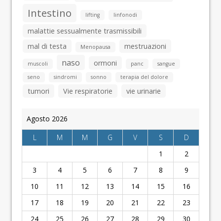
Intestino
lifting
linfonodi
malattie sessualmente trasmissibili
mal di testa
mestruazioni
Menopausa
naso
ormoni
muscoli
panc
sangue
seno
sindromi
sonno
terapia del dolore
tumori
Vie respiratorie
vie urinarie
Agosto 2026
L
M
M
G
V
S
D
1
2
3
4
5
6
7
8
9
10
11
12
13
14
15
16
17
18
19
20
21
22
23
24
25
26
27
28
29
30