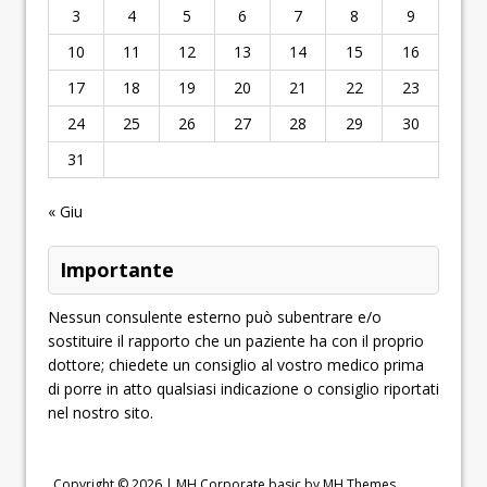
3
4
5
6
7
8
9
10
11
12
13
14
15
16
17
18
19
20
21
22
23
24
25
26
27
28
29
30
31
« Giu
Importante
Nessun consulente esterno può subentrare e/o
sostituire il rapporto che un paziente ha con il proprio
dottore; chiedete un consiglio al vostro medico prima
di porre in atto qualsiasi indicazione o consiglio riportati
nel nostro sito.
Copyright © 2026 |
MH Corporate basic by MH Themes