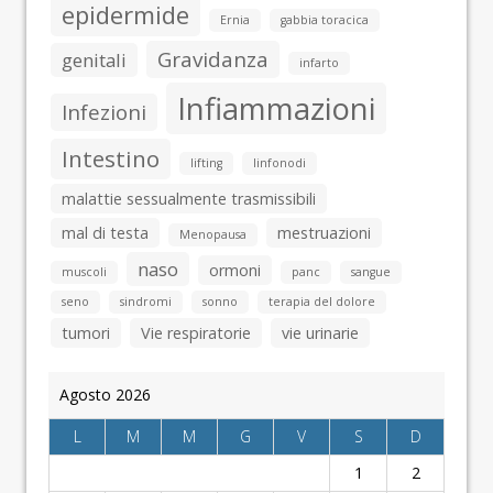
epidermide
Ernia
gabbia toracica
Gravidanza
genitali
infarto
Infiammazioni
Infezioni
Intestino
lifting
linfonodi
malattie sessualmente trasmissibili
mal di testa
mestruazioni
Menopausa
naso
ormoni
muscoli
panc
sangue
seno
sindromi
sonno
terapia del dolore
tumori
Vie respiratorie
vie urinarie
Agosto 2026
L
M
M
G
V
S
D
1
2