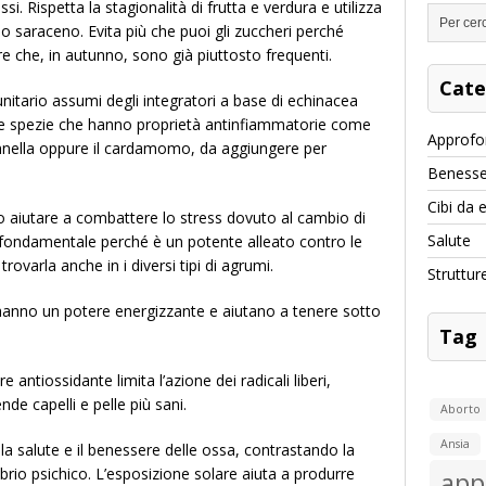
. Rispetta la stagionalità di frutta e verdura e utilizza
o saraceno. Evita più che puoi gli zuccheri perché
re che, in autunno, sono già piuttosto frequenti.
Cate
nitario assumi degli integratori a base di echinacea
elle spezie che hanno proprietà antinfiammatorie come
Approfo
nnella oppure il cardamomo, da aggiungere per
Benesse
Cibi da 
 aiutare a combattere lo stress dovuto al cambio di
Salute
 fondamentale perché è un potente alleato contro le
ovarla anche in i diversi tipi di agrumi.
Struttur
 hanno un potere energizzante e aiutano a tenere sotto
Tag
 antiossidante limita l’azione dei radicali liberi,
nde capelli e pelle più sani.
Aborto
Ansia
a salute e il benessere delle ossa, contrastando la
ibrio psichico. L’esposizione solare aiuta a produrre
app