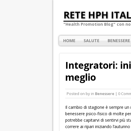
RETE HPH ITAL
"Health Promotion Blog" con not
HOME
SALUTE
BENESSERE
Integratori: i
meglio
Posted on
by
in
Benessere
| 0 Com
Il cambio di stagione è sempre un 
benessere psico-fisico di molte p
potrebbe capitarvi di sentirvi più s
correre ai ripari iniziando l’autunno