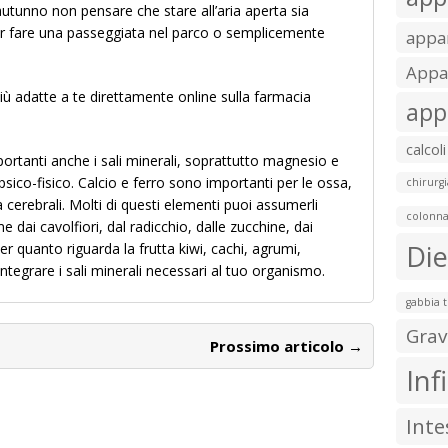
utunno non pensare che stare all’aria aperta sia
 per fare una passeggiata nel parco o semplicemente
appar
Appar
più adatte a te direttamente online sulla farmacia
app
calcoli
ortanti anche i sali minerali, soprattutto magnesio e
psico-fisico. Calcio e ferro sono importanti per le ossa,
chirurgi
tà cerebrali. Molti di questi elementi puoi assumerli
colonna
 dai cavolfiori, dal radicchio, dalle zucchine, dai
Die
Per quanto riguarda la frutta kiwi, cachi, agrumi,
tegrare i sali minerali necessari al tuo organismo.
gabbia 
Grav
Prossimo articolo →
Inf
Inte