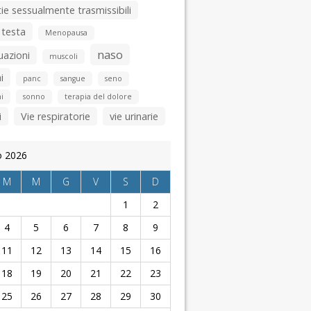
ie sessualmente trasmissibili
 testa
Menopausa
naso
uazioni
muscoli
i
panc
sangue
seno
i
sonno
terapia del dolore
i
Vie respiratorie
vie urinarie
o 2026
M
M
G
V
S
D
1
2
4
5
6
7
8
9
11
12
13
14
15
16
18
19
20
21
22
23
25
26
27
28
29
30