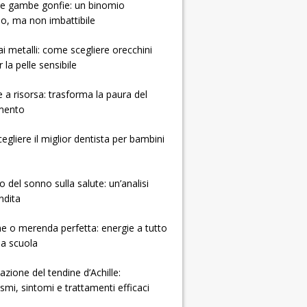
e e gambe gonfie: un binomio
so, ma non imbattibile
 ai metalli: come scegliere orecchini
r la pelle sensibile
e a risorsa: trasforma la paura del
mento
gliere il miglior dentista per bambini
o del sonno sulla salute: un’analisi
ndita
e o merenda perfetta: energie a tutto
la scuola
zione del tendine d’Achille:
mi, sintomi e trattamenti efficaci