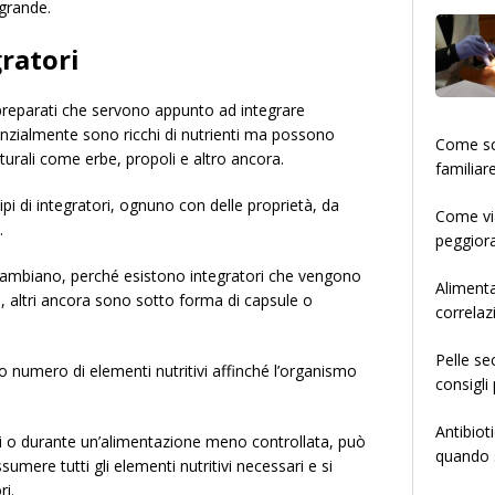
 grande.
gratori
 preparati che servono appunto ad integrare
tanzialmente sono ricchi di nutrienti ma possono
­­­­­Come
urali come erbe, propoli e altro ancora.
familiar
pi di integratori, ognuno con delle proprietà, da
Come via
.
peggiora
 cambiano, perché esistono integratori che vengono
Alimenta
li, altri ancora sono sotto forma di capsule o
correlaz
Pelle se
numero di elementi nutritivi affinché l’organismo
consigli 
Antibiot
ti o durante un’alimentazione meno controllata, può
quando s
umere tutti gli elementi nutritivi necessari e si
ri.