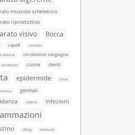
ato muscolo scheletrico
ato riproduttivo
arato visivo
Bocca
capelli
cervello
circolazione sanguigna
a estetica
cuore
denti
 vertebrale
ta
epidermide
Ernia
genitali
toracica
idanza
Infezioni
infarto
iammazioni
stino
lifting
linfonodi