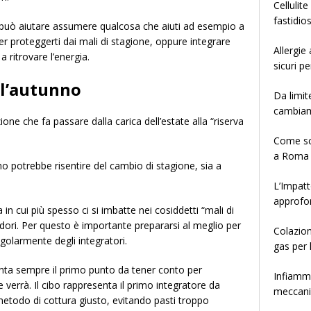
Cellulit
fastidio
 può aiutare assumere qualcosa che aiuti ad esempio a
r proteggerti dai mali di stagione, oppure integrare
Allergie
 ritrovare l’energia.
sicuri pe
 l’autunno
Da limit
cambia
one che fa passare dalla carica dell’estate alla “riserva
Come sce
a Roma
o potrebbe risentire del cambio di stagione, sia a
L’Impatt
approfo
 in cui più spesso ci si imbatte nei cosiddetti “mali di
dori. Per questo è importante prepararsi al meglio per
Colazion
olarmente degli integratori.
gas per 
ta sempre il primo punto da tener conto per
Infiamma
 verrà. Il cibo rappresenta il primo integratore da
meccanis
 metodo di cottura giusto, evitando pasti troppo