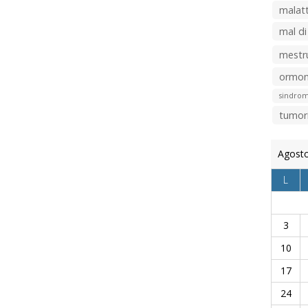
malatt
mal di
mestr
ormon
sindrom
tumor
Agost
L
3
10
17
24