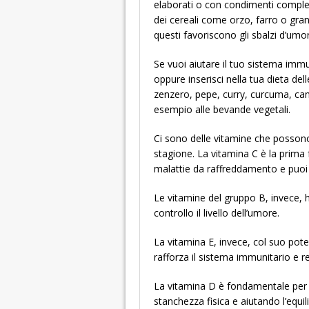
elaborati o con condimenti complessi
dei cereali come orzo, farro o gran
questi favoriscono gli sbalzi d’umo
Se vuoi aiutare il tuo sistema immu
oppure inserisci nella tua dieta d
zenzero, pepe, curry, curcuma, ca
esempio alle bevande vegetali.
Ci sono delle vitamine che possono
stagione. La vitamina C è la prima
malattie da raffreddamento e puoi tr
Le vitamine del gruppo B, invece,
controllo il livello dell’umore.
La vitamina E, invece, col suo potere
rafforza il sistema immunitario e re
La vitamina D è fondamentale per l
stanchezza fisica e aiutando l’equil