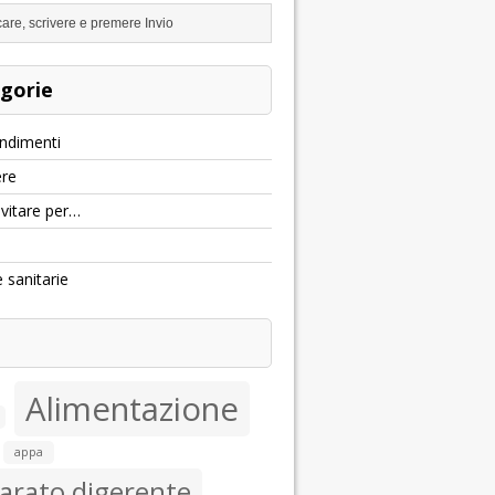
gorie
ndimenti
re
evitare per…
e sanitarie
Alimentazione
appa
arato digerente