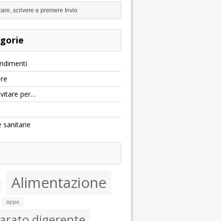
gorie
ndimenti
re
evitare per…
e sanitarie
Alimentazione
appa
arato digerente