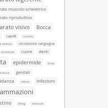
ato muscolo scheletrico
ato riproduttivo
arato visivo
Bocca
capelli
cervello
circolazione sanguigna
a estetica
cuore
denti
 vertebrale
ta
epidermide
Ernia
genitali
toracica
idanza
Infezioni
infarto
iammazioni
stino
lifting
linfonodi