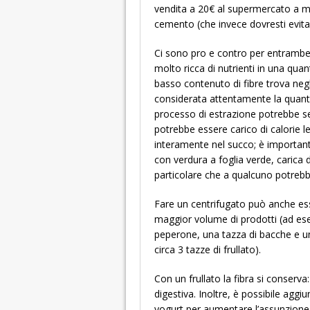
vendita a 20€ al supermercato a mod
cemento (che invece dovresti evitar
Ci sono pro e contro per entrambe 
molto ricca di nutrienti in una quan
basso contenuto di fibre trova negl
considerata attentamente la quantità
processo di estrazione potrebbe s
potrebbe essere carico di calorie l
interamente nel succo; è importante
con verdura a foglia verde, carica 
particolare che a qualcuno potreb
Fare un centrifugato può anche ess
maggior volume di prodotti (ad es
peperone, una tazza di bacche e u
circa 3 tazze di frullato).
Con un frullato la fibra si conserva:
digestiva. Inoltre, è possibile aggiun
yogurt per aumentare l’assunzione 