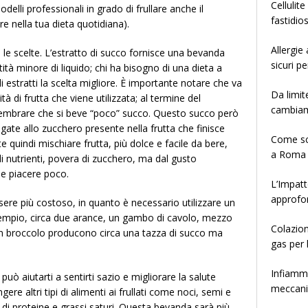
Cellulit
elli professionali in grado di frullare anche il
fastidio
e nella tua dieta quotidiana).
Allergie
le scelte. L’estratto di succo fornisce una bevanda
sicuri pe
tità minore di liquido; chi ha bisogno di una dieta a
i estratti la scelta migliore. È importante notare che va
Da limit
 di frutta che viene utilizzata; al termine del
cambia
embrare che si beve “poco” succo. Questo succo però
egate allo zucchero presente nella frutta che finisce
Come sce
 quindi mischiare frutta, più dolce e facile da bere,
a Roma
di nutrienti, povera di zucchero, ma dal gusto
be piacere poco.
L’Impatt
approfo
ere più costoso, in quanto è necessario utilizzare un
empio, circa due arance, un gambo di cavolo, mezzo
Colazion
n broccolo producono circa una tazza di succo ma
gas per 
Infiamma
 può aiutarti a sentirti sazio e migliorare la salute
meccanis
gere altri tipi di alimenti ai frullati come noci, semi e
di proteine e grassi saturi. Questa bevanda sarà più