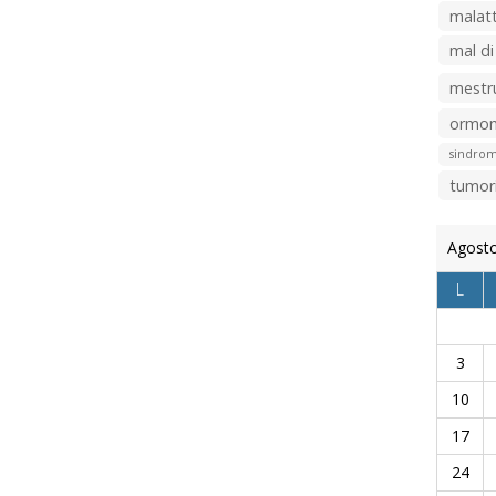
malatt
mal di
mestr
ormon
sindrom
tumor
Agost
L
3
10
17
24