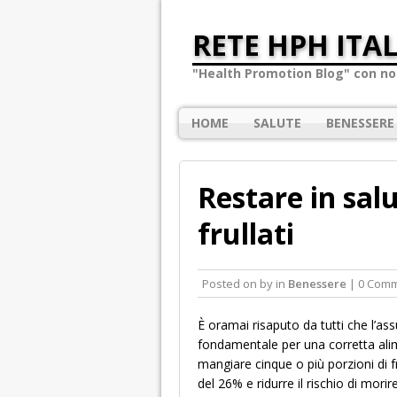
RETE HPH ITAL
"Health Promotion Blog" con not
HOME
SALUTE
BENESSERE
Restare in salu
frullati
Posted on
by
in
Benessere
| 0 Com
È oramai risaputo da tutti che l’ass
fondamentale per una corretta ali
mangiare cinque o più porzioni di fr
del 26% e ridurre il rischio di mori