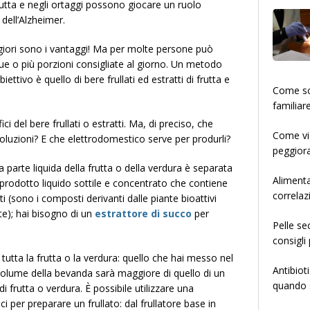
frutta e negli ortaggi possono giocare un ruolo
 dell’Alzheimer.
giori sono i vantaggi! Ma per molte persone può
nque o più porzioni consigliate al giorno. Un metodo
ttivo è quello di bere frullati ed estratti di frutta e
­­­­­Come
familiar
ci del bere frullati o estratti. Ma, di preciso, che
Come via
oluzioni? E che elettrodomestico serve per produrli?
peggiora
a parte liquida della frutta o della verdura è separata
Alimenta
n prodotto liquido sottile e concentrato che contiene
correlaz
nti (sono i composti derivanti dalle piante bioattivi
lute); hai bisogno di un
estrattore di succo
per
Pelle se
consigli 
a tutta la frutta o la verdura: quello che hai messo nel
Antibiot
 volume della bevanda sarà maggiore di quello di un
quando s
i frutta o verdura. È possibile utilizzare una
i per preparare un frullato: dal frullatore base in