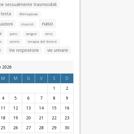
ie sessualmente trasmissibili
 testa
Menopausa
naso
uazioni
muscoli
i
panc
sangue
seno
i
sonno
terapia del dolore
i
Vie respiratorie
vie urinarie
o 2026
M
M
G
V
S
D
1
2
4
5
6
7
8
9
11
12
13
14
15
16
18
19
20
21
22
23
25
26
27
28
29
30