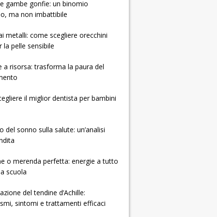
e e gambe gonfie: un binomio
so, ma non imbattibile
 ai metalli: come scegliere orecchini
r la pelle sensibile
e a risorsa: trasforma la paura del
mento
gliere il miglior dentista per bambini
o del sonno sulla salute: un’analisi
ndita
e o merenda perfetta: energie a tutto
la scuola
zione del tendine d’Achille:
mi, sintomi e trattamenti efficaci