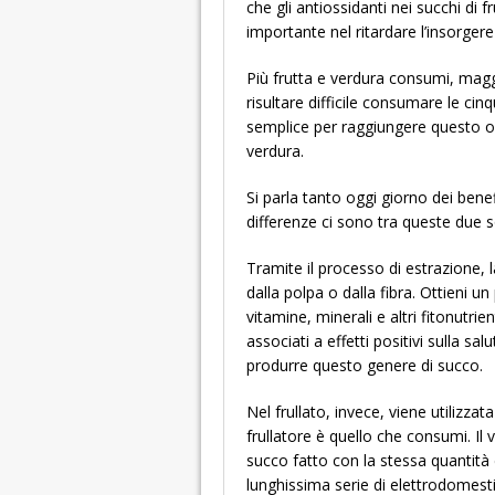
che gli antiossidanti nei succhi di 
importante nel ritardare l’insorgere
Più frutta e verdura consumi, mag
risultare difficile consumare le ci
semplice per raggiungere questo obie
verdura.
Si parla tanto oggi giorno dei benefi
differenze ci sono tra queste due s
Tramite il processo di estrazione, l
dalla polpa o dalla fibra. Ottieni u
vitamine, minerali e altri fitonutrie
associati a effetti positivi sulla sa
produrre questo genere di succo.
Nel frullato, invece, viene utilizzat
frullatore è quello che consumi. Il
succo fatto con la stessa quantità d
lunghissima serie di elettrodomestic