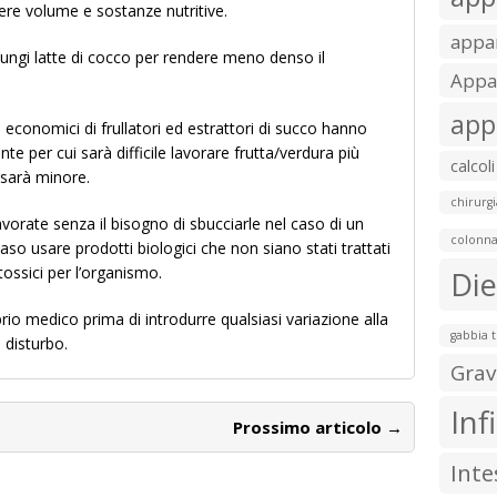
re volume e sostanze nutritive.
appar
iungi latte di cocco per rendere meno denso il
Appar
app
i economici di frullatori ed estrattori di succo hanno
 per cui sarà difficile lavorare frutta/verdura più
calcoli
o sarà minore.
chirurgi
vorate senza il bisogno di sbucciarle nel caso di un
colonna
so usare prodotti biologici che non siano stati trattati
ossici per l’organismo.
Die
rio medico prima di introdurre qualsiasi variazione alla
gabbia 
e disturbo.
Grav
Inf
Prossimo articolo →
Inte