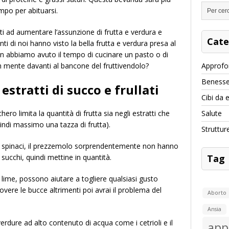
mpo per abituarsi.
ti ad aumentare l’assunzione di frutta e verdura e
Cate
i di noi hanno visto la bella frutta e verdura presa al
 abbiamo avuto il tempo di cucinare un pasto o di
n mente davanti al bancone del fruttivendolo?
Approfo
Benesse
estratti di succo e frullati
Cibi da 
hero limita la quantità di frutta sia negli estratti che
Salute
quindi massimo una tazza di frutta).
Struttur
li spinaci, il prezzemolo sorprendentemente non hanno
 succhi, quindi mettine in quantità.
Tag
di lime, possono aiutare a togliere qualsiasi gusto
overe le bucce altrimenti poi avrai il problema del
Aborto
Ansia
erdure ad alto contenuto di acqua come i cetrioli e il
app