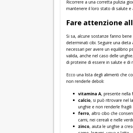
Ricorrere a una corretta pulizia gi
mantenere il loro stato di salute e 
Fare attenzione al
Si sa, alcune sostanze fanno bene 
determinati cibi. Seguire una dieta 
necessari per avere un equilibrio
valida, anche nel caso delle unghie
di proteine di essere in salute e d
Ecco una lista degli alimenti che c
non renderle deboli:
vitamina A
, presente nella 
calcio
, si può ritrovare nel 
unghie e non renderle fragili
ferro
, altro cibo che consen
carni, nei cereali e nelle ver
zinco
, aiuta le unghie a cr
carne, legumi, uova e latte.