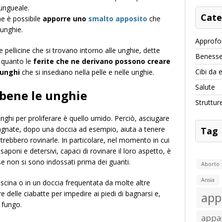
 ungueale.
Cate
ne è possibile
apporre uno
smalto apposito
che
 unghie.
Approfo
 pellicine che si trovano intorno alle unghie, dette
Benesse
n quanto le
ferite che ne derivano possono creare
Cibi da 
funghi
che si insediano nella pelle e nelle unghie.
Salute
 bene le unghie
Struttur
unghi per proliferare è quello umido. Perciò, asciugare
bagnate, dopo una doccia ad esempio, aiuta a tenere
Tag
otrebbero rovinarle. In particolare, nel momento in cui
aponi e detersivi, capaci di rovinare il loro aspetto, è
 non si sono indossati prima dei guanti.
Aborto
Ansia
n piscina o in un doccia frequentata da molte altre
delle ciabatte per impedire ai piedi di bagnarsi e,
app
e fungo.
appar