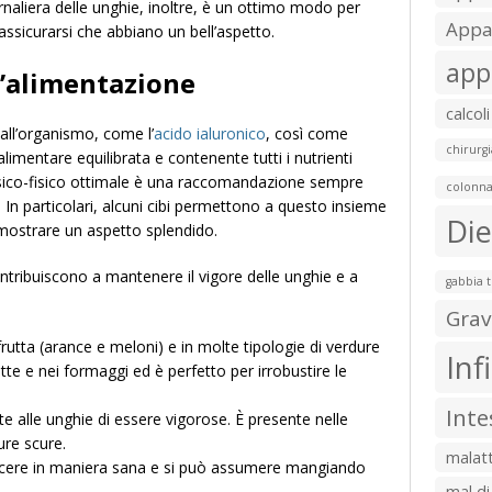
ornaliera delle unghie, inoltre, è un ottimo modo per
Appar
assicurarsi che abbiano un bell’aspetto.
app
l’alimentazione
calcoli
all’organismo, come l’
acido ialuronico
, così come
chirurgi
alimentare equilibrata e contenente tutti i nutrienti
 psico-fisico ottimale è una raccomandazione sempre
colonna
. In particolari, alcuni cibi permettono a questo insieme
Die
i mostrare un aspetto splendido.
ontribuiscono a mantenere il vigore delle unghie e a
gabbia 
Grav
frutta (arance e meloni) e in molte tipologie di verdure
Inf
latte e nei formaggi ed è perfetto per irrobustire le
Inte
te alle unghie di essere vigorose. È presente nelle
dure scure.
malatt
escere in maniera sana e si può assumere mangiando
mal di