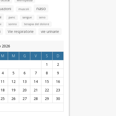
Menopausa
naso
uazioni
muscoli
i
panc
sangue
seno
i
sonno
terapia del dolore
i
Vie respiratorie
vie urinarie
o 2026
M
M
G
V
S
D
1
2
4
5
6
7
8
9
11
12
13
14
15
16
18
19
20
21
22
23
25
26
27
28
29
30