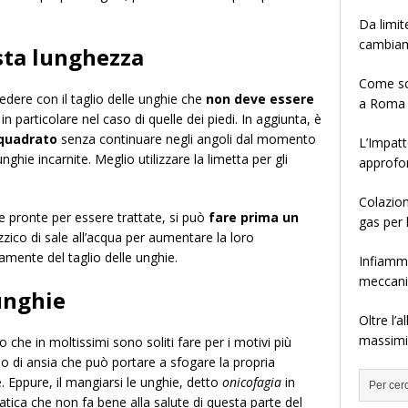
Da limit
cambia
usta lunghezza
Come sce
cedere con il taglio delle unghie che
non deve essere
a Roma
 in particolare nel caso di quelle dei piedi. In aggiunta, è
squadrato
senza continuare negli angoli dal momento
L’Impatt
ghie incarnite. Meglio utilizzare la limetta per gli
approfo
Colazion
e pronte per essere trattate, si può
fare prima un
gas per 
zico di sale all’acqua per aumentare la loro
mente del taglio delle unghie.
Infiamma
meccanis
unghie
Oltre l’
massimiz
o che in moltissimi sono soliti fare per i motivi più
rbo di ansia che può portare a sfogare la propria
. Eppure, il mangiarsi le unghie, detto
onicofagia
in
atica che non fa bene alla salute di questa parte del