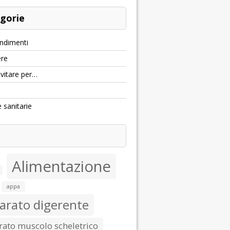
gorie
ndimenti
re
evitare per…
e sanitarie
Alimentazione
appa
arato digerente
ato muscolo scheletrico