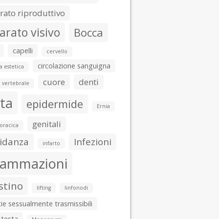
ato riproduttivo
arato visivo
Bocca
capelli
cervello
circolazione sanguigna
a estetica
cuore
denti
 vertebrale
ta
epidermide
Ernia
genitali
toracica
idanza
Infezioni
infarto
iammazioni
stino
lifting
linfonodi
ie sessualmente trasmissibili
 testa