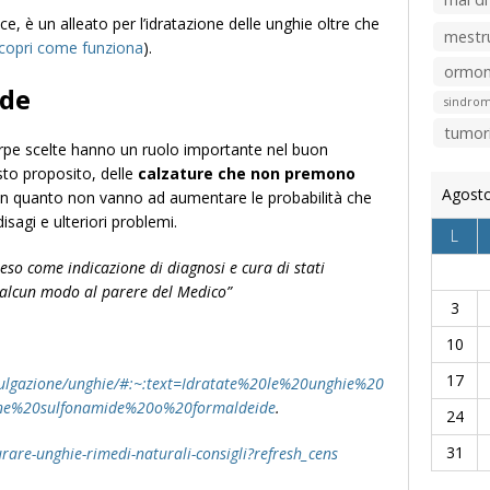
sce, è un alleato per l’idratazione delle unghie oltre che
mestr
copri come funziona
).
ormon
ode
sindrom
tumor
carpe scelte hanno un ruolo importante nel buon
to proposito, delle
calzature che non premono
Agost
n quanto non vanno ad aumentare le probabilità che
isagi e ulteriori problemi.
L
eso come indicazione di diagnosi e cura di stati
n alcun modo al parere del Medico”
3
10
17
ivulgazione/unghie/#:~:text=Idratate%20le%20unghie%20
ene%20sulfonamide%20o%20formaldeide
.
24
31
rare-unghie-rimedi-naturali-consigli?refresh_cens