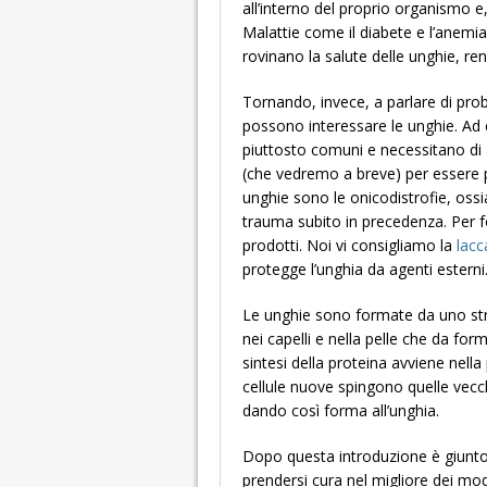
all’interno del proprio organismo 
Malattie come il diabete e l’anemi
rovinano la salute delle unghie, r
Tornando, invece, a parlare di probl
possono interessare le unghie. Ad
piuttosto comuni e necessitano di a
(che vedremo a breve) per essere p
unghie sono le onicodistrofie, ossia
trauma subito in precedenza. Per fo
prodotti. Noi vi consigliamo la
lacc
protegge l’unghia da agenti esterni
Le unghie sono formate da uno stra
nei capelli e nella pelle che da for
sintesi della proteina avviene nella
cellule nuove spingono quelle vecchi
dando così forma all’unghia.
Dopo questa introduzione è giunto 
prendersi cura nel migliore dei mod