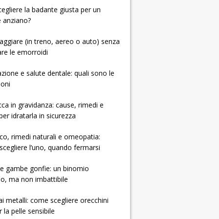
 scegliere la badante giusta per un
e anziano?
ggiare (in treno, aereo o auto) senza
re le emorroidi
zione e salute dentale: quali sono le
ioni
cca in gravidanza: cause, rimedi e
per idratarla in sicurezza
ico, rimedi naturali e omeopatia:
cegliere l’uno, quando fermarsi
e e gambe gonfie: un binomio
so, ma non imbattibile
 ai metalli: come scegliere orecchini
r la pelle sensibile