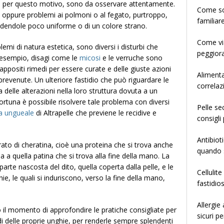
e, per questo motivo, sono da osservare attentamente.
­­­­­Come
a oppure problemi ai polmoni o al fegato, purtroppo,
familiar
endendole poco uniforme o di un colore strano.
Come via
emi di natura estetica, sono diversi i disturbi che
peggiora
 esempio, disagi come le
micosi
e le verruche sono
ppositi rimedi per essere curate e delle giuste azioni
Alimenta
revenute. Un ulteriore fastidio che può riguardare le
correlaz
 delle alterazioni nella loro struttura dovuta a un
rtuna è possibile risolvere tale problema con diversi
Pelle se
a ungueale
di Altrapelle che previene le recidive e
consigli 
.
Antibiot
to di cheratina, cioè una proteina che si trova anche
quando s
ma a quella patina che si trova alla fine della mano. La
 parte nascosta del dito, quella coperta dalla pelle, e le
Cellulit
e, le quali si induriscono, verso la fine della mano,
fastidio
Allergie
il momento di approfondire le pratiche consigliate per
sicuri pe
i delle proprie unghie, per renderle sempre splendenti