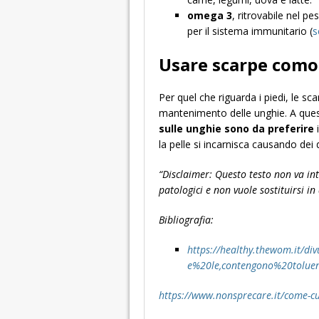
omega 3
, ritrovabile nel pe
per il sistema immunitario (
s
Usare scarpe com
Per quel che riguarda i piedi, le s
mantenimento delle unghie. A ques
sulle unghie sono da preferire
i
la pelle si incarnisca causando dei d
“Disclaimer: Questo testo non va int
patologici e non vuole sostituirsi i
Bibliografia:
https://healthy.thewom.it/d
e%20le,contengono%20tolu
https://www.nonsprecare.it/come-cu