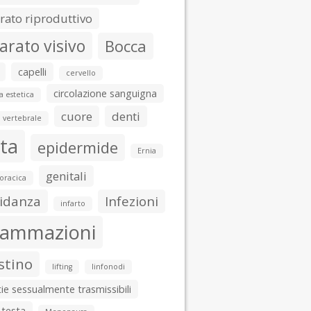
ato riproduttivo
arato visivo
Bocca
capelli
cervello
circolazione sanguigna
a estetica
cuore
denti
 vertebrale
ta
epidermide
Ernia
genitali
toracica
idanza
Infezioni
infarto
iammazioni
stino
lifting
linfonodi
ie sessualmente trasmissibili
 testa