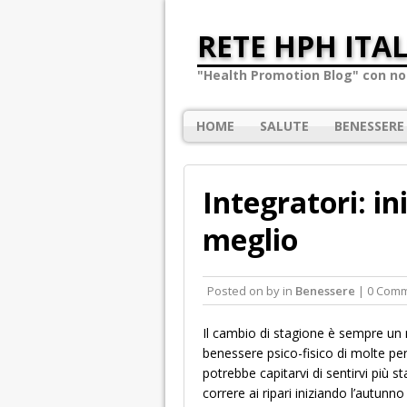
RETE HPH ITAL
"Health Promotion Blog" con not
HOME
SALUTE
BENESSERE
Integratori: i
meglio
Posted on
by
in
Benessere
| 0 Com
Il cambio di stagione è sempre un 
benessere psico-fisico di molte p
potrebbe capitarvi di sentirvi più s
correre ai ripari iniziando l’autunno