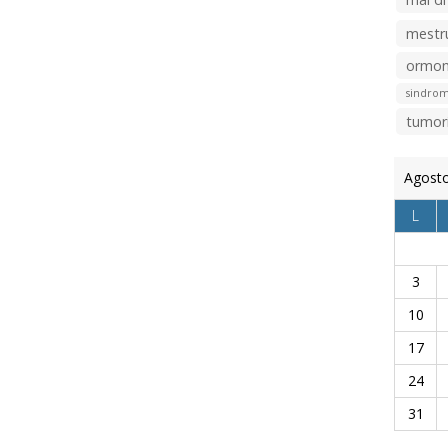
mestr
ormon
sindrom
tumor
Agost
L
3
10
17
24
31