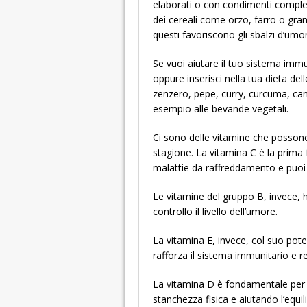
elaborati o con condimenti complessi
dei cereali come orzo, farro o gran
questi favoriscono gli sbalzi d’umo
Se vuoi aiutare il tuo sistema immu
oppure inserisci nella tua dieta d
zenzero, pepe, curry, curcuma, ca
esempio alle bevande vegetali.
Ci sono delle vitamine che possono
stagione. La vitamina C è la prima
malattie da raffreddamento e puoi tr
Le vitamine del gruppo B, invece,
controllo il livello dell’umore.
La vitamina E, invece, col suo potere
rafforza il sistema immunitario e re
La vitamina D è fondamentale per l
stanchezza fisica e aiutando l’equil