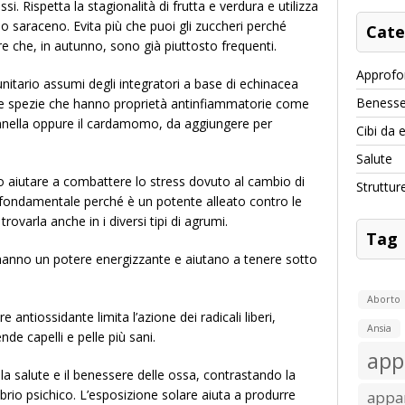
. Rispetta la stagionalità di frutta e verdura e utilizza
o saraceno. Evita più che puoi gli zuccheri perché
Cate
re che, in autunno, sono già piuttosto frequenti.
Approfo
nitario assumi degli integratori a base di echinacea
Benesse
elle spezie che hanno proprietà antinfiammatorie come
nnella oppure il cardamomo, da aggiungere per
Cibi da 
Salute
 aiutare a combattere lo stress dovuto al cambio di
Struttur
 fondamentale perché è un potente alleato contro le
ovarla anche in i diversi tipi di agrumi.
Tag
 hanno un potere energizzante e aiutano a tenere sotto
Aborto
 antiossidante limita l’azione dei radicali liberi,
Ansia
nde capelli e pelle più sani.
app
a salute e il benessere delle ossa, contrastando la
ibrio psichico. L’esposizione solare aiuta a produrre
appar