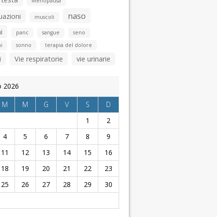
Menopausa
naso
uazioni
muscoli
i
panc
sangue
seno
i
sonno
terapia del dolore
i
Vie respiratorie
vie urinarie
o 2026
M
M
G
V
S
D
1
2
4
5
6
7
8
9
11
12
13
14
15
16
18
19
20
21
22
23
25
26
27
28
29
30