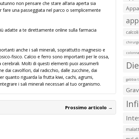
utunno non pensare che stare all’aria aperta sia
Appar
 per fare una passeggiata nel parco o semplicemente
app
più adatte a te direttamente online sulla farmacia
calcoli
chirurgi
ortanti anche i sali minerali, soprattutto magnesio e
colonna
psico-fisico. Calcio e ferro sono importanti per le ossa,
Die
tà cerebrali. Molti di questi elementi puoi assumerli
 dai cavolfiori, dal radicchio, dalle zucchine, dai
Per quanto riguarda la frutta kiwi, cachi, agrumi,
gabbia 
tegrare i sali minerali necessari al tuo organismo.
Grav
Inf
Prossimo articolo →
Inte
malatt
mal di