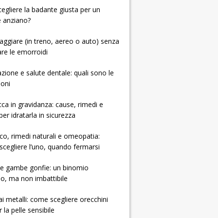
 scegliere la badante giusta per un
e anziano?
ggiare (in treno, aereo o auto) senza
re le emorroidi
zione e salute dentale: quali sono le
ioni
cca in gravidanza: cause, rimedi e
per idratarla in sicurezza
ico, rimedi naturali e omeopatia:
cegliere l’uno, quando fermarsi
e e gambe gonfie: un binomio
so, ma non imbattibile
 ai metalli: come scegliere orecchini
r la pelle sensibile