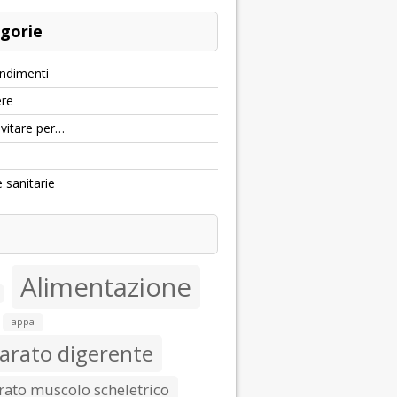
gorie
ndimenti
re
evitare per…
e sanitarie
Alimentazione
appa
arato digerente
ato muscolo scheletrico