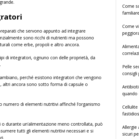
 grande.
­­­­­Come
familiar
gratori
Come via
 preparati che servono appunto ad integrare
peggiora
tanzialmente sono ricchi di nutrienti ma possono
urali come erbe, propoli e altro ancora.
Alimenta
correlaz
pi di integratori, ognuno con delle proprietà, da
.
Pelle se
consigli 
 cambiano, perché esistono integratori che vengono
li, altri ancora sono sotto forma di capsule o
Antibiot
quando s
numero di elementi nutritivi affinché l’organismo
Cellulit
fastidio
ti o durante un’alimentazione meno controllata, può
Allergie
umere tutti gli elementi nutritivi necessari e si
sicuri pe
ri.