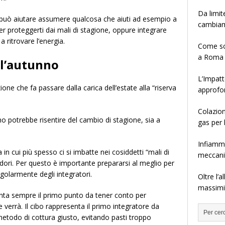
Da limit
 può aiutare assumere qualcosa che aiuti ad esempio a
cambia
r proteggerti dai mali di stagione, oppure integrare
 ritrovare l’energia.
Come sce
a Roma
 l’autunno
L’Impatt
one che fa passare dalla carica dell’estate alla “riserva
approfo
Colazion
o potrebbe risentire del cambio di stagione, sia a
gas per 
Infiamma
 in cui più spesso ci si imbatte nei cosiddetti “mali di
meccanis
dori. Per questo è importante prepararsi al meglio per
olarmente degli integratori.
Oltre l’
massimiz
ta sempre il primo punto da tener conto per
 verrà. Il cibo rappresenta il primo integratore da
 metodo di cottura giusto, evitando pasti troppo