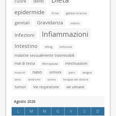
cuore
denti
epidermide
Ernia
gabbia toracica
Gravidanza
genitali
infarto
Infiammazioni
Infezioni
Intestino
lifting
linfonodi
malattie sessualmente trasmissibili
mal di testa
mestruazioni
Menopausa
naso
ormoni
muscoli
panc
sangue
seno
sindromi
sonno
terapia del dolore
tumori
Vie respiratorie
vie urinarie
Agosto 2026
L
M
M
G
V
S
D