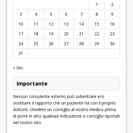
1
2
3
4
5
6
7
8
9
10
11
12
13
14
15
16
17
18
19
20
21
22
23
24
25
26
27
28
29
30
31
« Giu
Importante
Nessun consulente esterno può subentrare e/o
sostituire il rapporto che un paziente ha con il proprio
dottore; chiedete un consiglio al vostro medico prima
di porre in atto qualsiasi indicazione o consiglio riportati
nel nostro sito.