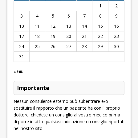
1
2
3
4
5
6
7
8
9
10
11
12
13
14
15
16
17
18
19
20
21
22
23
24
25
26
27
28
29
30
31
« Giu
Importante
Nessun consulente esterno può subentrare e/o
sostituire il rapporto che un paziente ha con il proprio
dottore; chiedete un consiglio al vostro medico prima
di porre in atto qualsiasi indicazione o consiglio riportati
nel nostro sito.