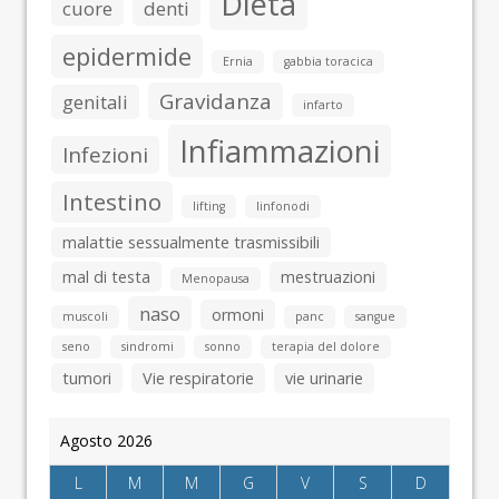
Dieta
cuore
denti
epidermide
Ernia
gabbia toracica
Gravidanza
genitali
infarto
Infiammazioni
Infezioni
Intestino
lifting
linfonodi
malattie sessualmente trasmissibili
mal di testa
mestruazioni
Menopausa
naso
ormoni
muscoli
panc
sangue
seno
sindromi
sonno
terapia del dolore
tumori
Vie respiratorie
vie urinarie
Agosto 2026
L
M
M
G
V
S
D